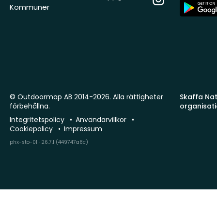
App
Kommuner
Store
© Outdoormap AB 2014-2026. Alla rättigheter
Skaffa Natu
förbehållna.
organisat
Integritetspolicy
Användarvillkor
Cookiepolicy
Impressum
phx-sto-01 · 26.7.1 (449747a8c)