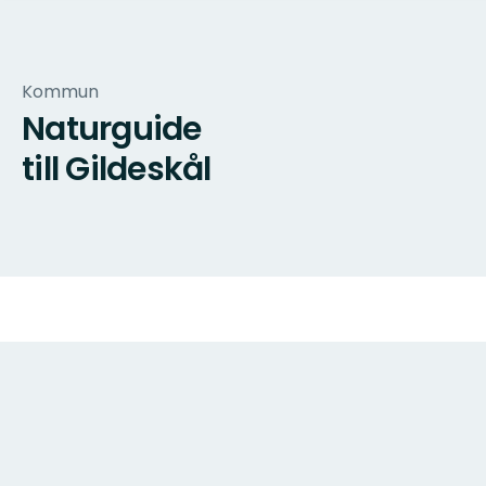
Kommun
Naturguide
till Gildeskål
Karta