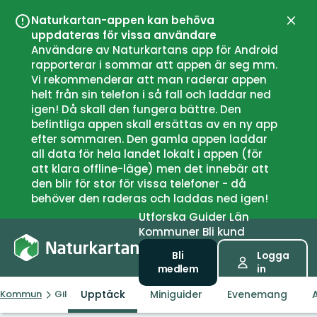
Naturkartan-appen kan behöva
Stän
uppdateras för vissa användare
Användare av Naturkartans app för Android
rapporterar i sommar att appen är seg mm.
Vi rekommenderar att man raderar appen
helt från sin telefon i så fall och laddar ned
igen! Då skall den fungera bättre. Den
befintliga appen skall ersättas av en ny app
efter sommaren. Den gamla appen laddar
all data för hela landet lokalt i appen (för
att klara offline-läge) men det innebär att
den blir för stor för vissa telefoner - då
behöver den raderas och laddas ned igen!
Utforska
Guider
Län
Kommuner
Bli kund
Bli
Logga
medlem
in
Upptäck
Miniguider
Evenemang
A
Kommun
Gildeskål