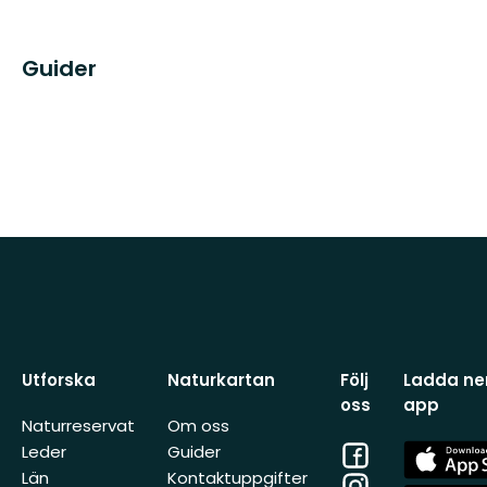
Guider
Utforska
Naturkartan
Följ
Ladda ner
oss
app
Naturreservat
Om oss
Facebook
App
Leder
Guider
Store
Län
Kontaktuppgifter
Instagram