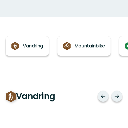
Kategorier
Vandring
Mountainbike
Vandring