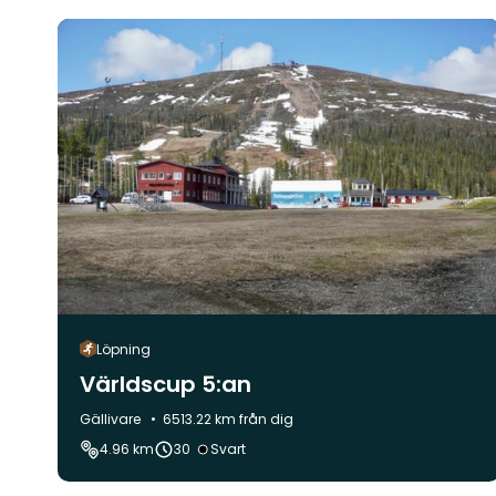
Löpning
Världscup 5:an
Kommun:
Gällivare
6513.22 km från dig
Svårighetsgrad:
4.96 km
30
Svart