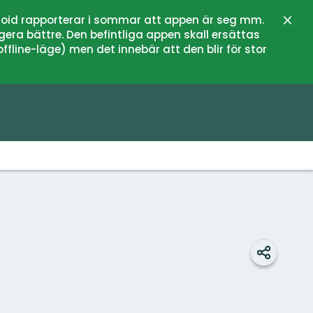
oid rapporterar i sommar att appen är seg mm.
Stän
gera bättre. Den befintliga appen skall ersättas
fline-läge) men det innebär att den blir för stor
Dela