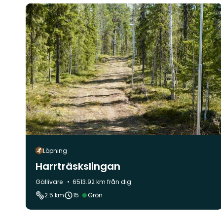
Löpning
Harrträskslingan
Kommun:
Gällivare
6513.92 km från dig
Svårighetsgrad:
2.5 km
15
Grön