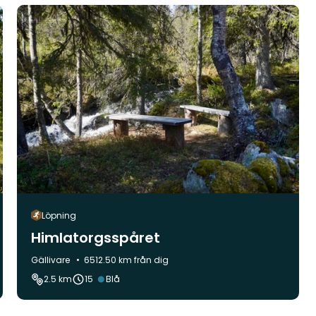
Löpning
Himlatorgsspåret
Kommun:
Gällivare
6512.50 km från dig
Svårighetsgrad:
2.5 km
15
Blå