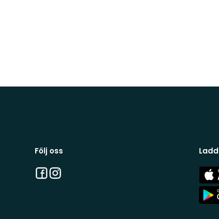
Följ oss
Ladd
Facebook
Instagram
App
Stor
App
Stor