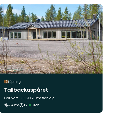
Löpning
Tallbackaspåret
Kommun:
Gällivare
6510.28 km från dig
Svårighetsgrad:
2.4 km
15
Grön