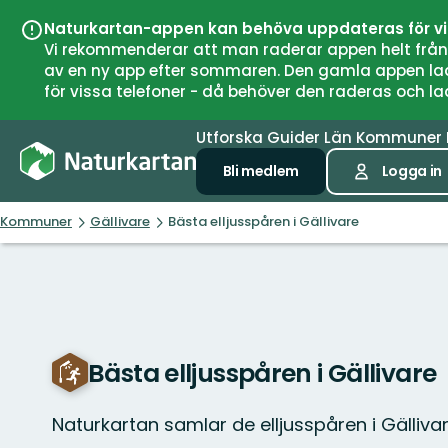
Naturkartan-appen kan behöva uppdateras för v
Vi rekommenderar att man raderar appen helt från si
av en ny app efter sommaren. Den gamla appen laddar
för vissa telefoner - då behöver den raderas och l
Utforska
Guider
Län
Kommuner
Bli medlem
Logga in
Kommuner
Gällivare
Bästa elljusspåren i Gällivare
Bästa elljusspåren i Gällivare
Naturkartan samlar de elljusspåren i Gälliv