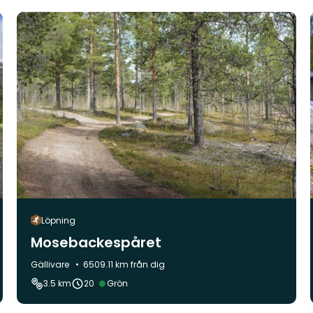
Löpning
Mosebackespåret
Kommun:
Gällivare
6509.11 km från dig
Svårighetsgrad:
3.5 km
20
Grön