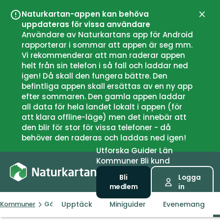
Naturkartan-appen kan behöva
Stän
uppdateras för vissa användare
Användare av Naturkartans app för Android
rapporterar i sommar att appen är seg mm.
Vi rekommenderar att man raderar appen
helt från sin telefon i så fall och laddar ned
igen! Då skall den fungera bättre. Den
befintliga appen skall ersättas av en ny app
efter sommaren. Den gamla appen laddar
all data för hela landet lokalt i appen (för
att klara offline-läge) men det innebär att
den blir för stor för vissa telefoner - då
behöver den raderas och laddas ned igen!
Utforska
Guider
Län
Kommuner
Bli kund
Bli
Logga
medlem
in
Upptäck
Miniguider
Evenemang
Kommuner
Gáivuotna