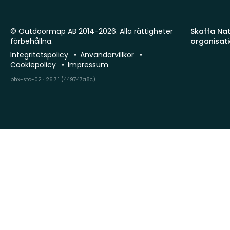
© Outdoormap AB 2014-2026. Alla rättigheter
Skaffa Natu
förbehållna.
organisat
Integritetspolicy
Användarvillkor
Cookiepolicy
Impressum
phx-sto-02 · 26.7.1 (449747a8c)