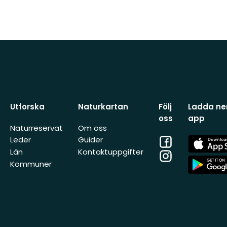
Utforska
Naturkartan
Följ
Ladda ner
oss
app
Naturreservat
Om oss
Facebook
App
Leder
Guider
Store
Län
Kontaktuppgifter
Instagram
App
Kommuner
Store