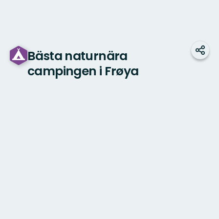
Bästa naturnära
Dela
campingen i Frøya
Karta