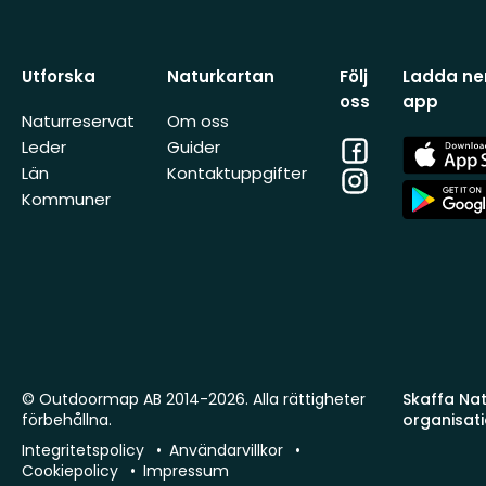
Utforska
Naturkartan
Följ
Ladda ner
oss
app
Naturreservat
Om oss
Facebook
App
Leder
Guider
Store
Län
Kontaktuppgifter
Instagram
App
Kommuner
Store
© Outdoormap AB 2014-2026. Alla rättigheter
Skaffa Natu
förbehållna.
organisat
Integritetspolicy
Användarvillkor
Cookiepolicy
Impressum