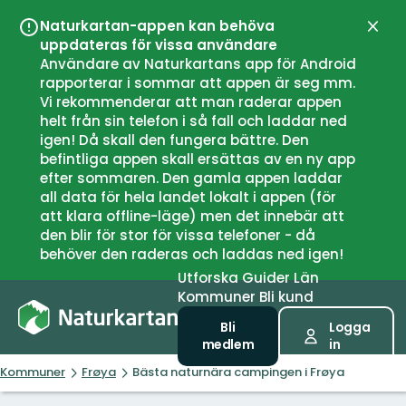
Naturkartan-appen kan behöva
Stän
uppdateras för vissa användare
Användare av Naturkartans app för Android
rapporterar i sommar att appen är seg mm.
Vi rekommenderar att man raderar appen
helt från sin telefon i så fall och laddar ned
igen! Då skall den fungera bättre. Den
befintliga appen skall ersättas av en ny app
efter sommaren. Den gamla appen laddar
all data för hela landet lokalt i appen (för
att klara offline-läge) men det innebär att
den blir för stor för vissa telefoner - då
behöver den raderas och laddas ned igen!
Utforska
Guider
Län
Kommuner
Bli kund
Bli
Logga
medlem
in
Kommuner
Frøya
Bästa naturnära campingen i Frøya