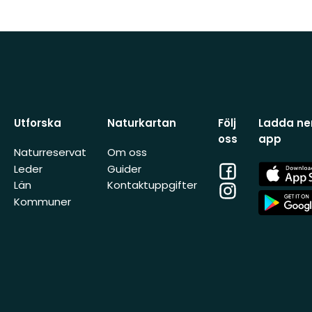
Utforska
Naturkartan
Följ
Ladda ner
oss
app
Naturreservat
Om oss
Facebook
App
Leder
Guider
Store
Län
Kontaktuppgifter
Instagram
App
Kommuner
Store