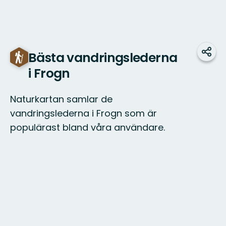
Bästa vandringslederna
Dela
i Frogn
Naturkartan samlar de
vandringslederna i Frogn som är
populärast bland våra användare.
Karta