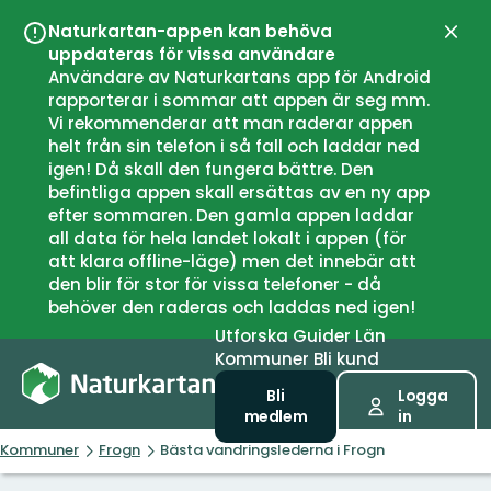
Naturkartan-appen kan behöva
Stän
uppdateras för vissa användare
Användare av Naturkartans app för Android
rapporterar i sommar att appen är seg mm.
Vi rekommenderar att man raderar appen
helt från sin telefon i så fall och laddar ned
igen! Då skall den fungera bättre. Den
befintliga appen skall ersättas av en ny app
efter sommaren. Den gamla appen laddar
all data för hela landet lokalt i appen (för
att klara offline-läge) men det innebär att
den blir för stor för vissa telefoner - då
behöver den raderas och laddas ned igen!
Utforska
Guider
Län
Kommuner
Bli kund
Bli
Logga
medlem
in
Kommuner
Frogn
Bästa vandringslederna i Frogn