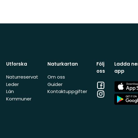
Utforska
Naturkartan
Följ
Ladda ner
oss
app
Naturreservat
Om oss
Facebook
App
Leder
Guider
Store
Län
Kontaktuppgifter
Instagram
App
Kommuner
Store