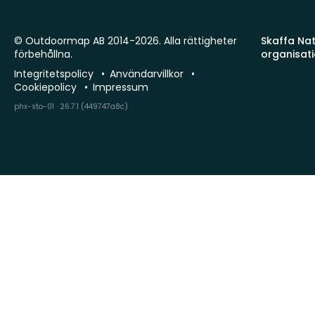
© Outdoormap AB 2014-2026. Alla rättigheter
Skaffa Natu
förbehållna.
organisat
Integritetspolicy
Användarvillkor
Cookiepolicy
Impressum
phx-sto-01 · 26.7.1 (449747a8c)