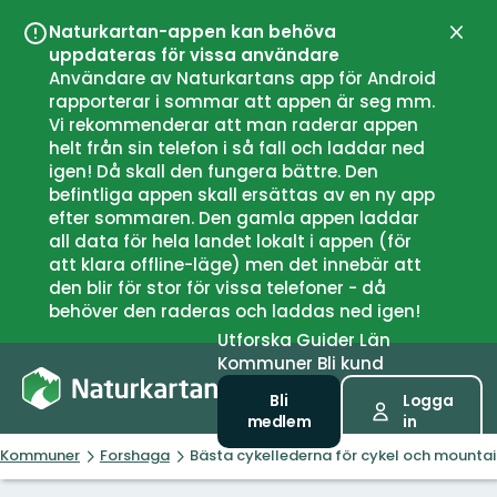
Naturkartan-appen kan behöva
Stän
uppdateras för vissa användare
Användare av Naturkartans app för Android
rapporterar i sommar att appen är seg mm.
Vi rekommenderar att man raderar appen
helt från sin telefon i så fall och laddar ned
igen! Då skall den fungera bättre. Den
befintliga appen skall ersättas av en ny app
efter sommaren. Den gamla appen laddar
all data för hela landet lokalt i appen (för
att klara offline-läge) men det innebär att
den blir för stor för vissa telefoner - då
behöver den raderas och laddas ned igen!
Utforska
Guider
Län
Kommuner
Bli kund
Bli
Logga
medlem
in
Kommuner
Forshaga
Bästa cykellederna för cykel och mountai