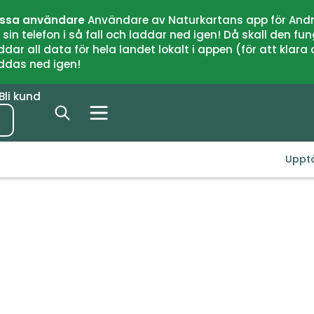
issa användare
Användare av Naturkartans app för Andr
n telefon i så fall och laddar ned igen! Då skall den fun
 all data för hela landet lokalt i appen (för att klara of
addas ned igen!
Bli kund
Uppt