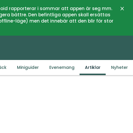
oid rapporterar i sommar att appen är seg mm.
Stän
gera bättre. Den befintliga appen skall ersättas
fline-läge) men det innebär att den blir för stor
äck
Miniguider
Evenemang
Artiklar
Nyheter