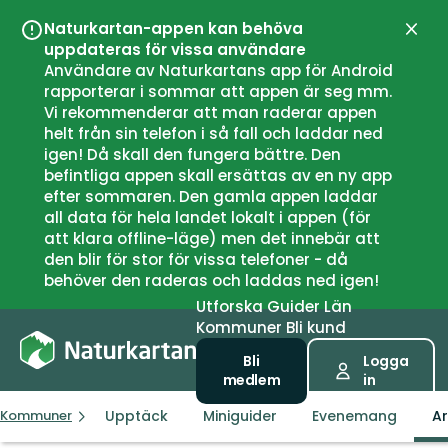
Naturkartan-appen kan behöva
Stän
uppdateras för vissa användare
Användare av Naturkartans app för Android
rapporterar i sommar att appen är seg mm.
Vi rekommenderar att man raderar appen
helt från sin telefon i så fall och laddar ned
igen! Då skall den fungera bättre. Den
befintliga appen skall ersättas av en ny app
efter sommaren. Den gamla appen laddar
all data för hela landet lokalt i appen (för
att klara offline-läge) men det innebär att
den blir för stor för vissa telefoner - då
behöver den raderas och laddas ned igen!
Utforska
Guider
Län
Kommuner
Bli kund
Bli
Logga
medlem
in
Upptäck
Miniguider
Evenemang
Ar
Kommuner
Fjord