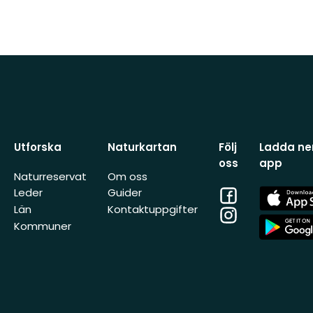
Utforska
Naturkartan
Följ
Ladda ner
oss
app
Naturreservat
Om oss
Facebook
App
Leder
Guider
Store
Län
Kontaktuppgifter
Instagram
App
Kommuner
Store