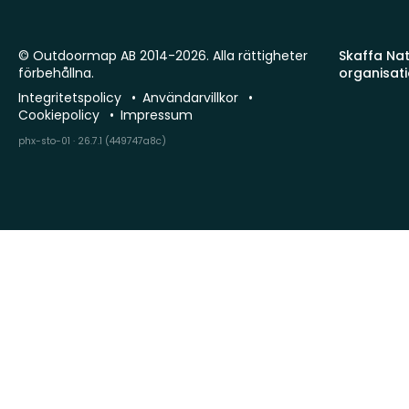
© Outdoormap AB 2014-2026. Alla rättigheter
Skaffa Natu
förbehållna.
organisat
Integritetspolicy
Användarvillkor
Cookiepolicy
Impressum
phx-sto-01 · 26.7.1 (449747a8c)