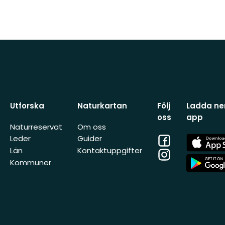
Utforska
Naturkartan
Följ
Ladda ner
oss
app
Naturreservat
Om oss
Facebook
App
Leder
Guider
Store
Län
Kontaktuppgifter
Instagram
App
Kommuner
Store