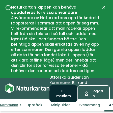
Naturkartan-appen kan behöva
Stän
uppdateras för vissa användare
Användare av Naturkartans app för Android
rapporterar i sommar att appen är seg mm.
Vi rekommenderar att man raderar appen
helt från sin telefon i så fall och laddar ned
igen! Då skall den fungera bättre. Den
befintliga appen skall ersättas av en ny app
efter sommaren. Den gamla appen laddar
all data för hela landet lokalt i appen (för
att klara offline-läge) men det innebär att
den blir för stor för vissa telefoner - då
behöver den raderas och laddas ned igen!
Utforska
Guider
Län
Kommuner
Bli kund
Bli
Logga
medlem
in
Upptäck
Miniguider
Evenemang
Ar
Kommuner
Fitjar