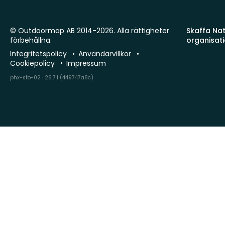
© Outdoormap AB 2014-2026. Alla rättigheter
Skaffa Natu
förbehållna.
organisat
Integritetspolicy
Användarvillkor
Cookiepolicy
Impressum
phx-sto-02 · 26.7.1 (449747a8c)