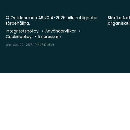
© Outdoormap AB 2014-2026. Alla rättigheter
Skaffa Natu
förbehållna.
organisat
Integritetspolicy
Användarvillkor
Cookiepolicy
Impressum
phx-sto-02 · 26.7.1 (449747a8c)