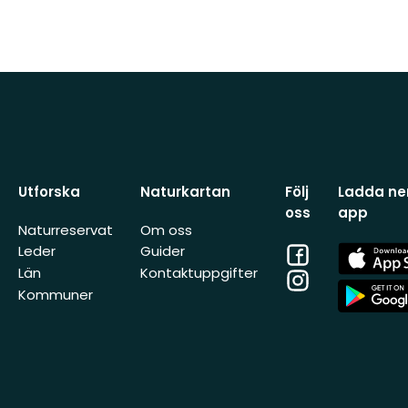
Utforska
Naturkartan
Följ
Ladda ner
oss
app
Naturreservat
Om oss
Facebook
App
Leder
Guider
Store
Län
Kontaktuppgifter
Instagram
App
Kommuner
Store