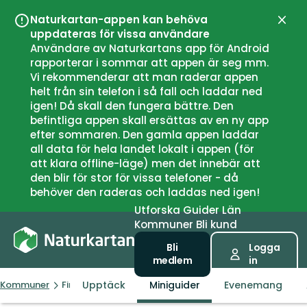
Naturkartan-appen kan behöva
Stän
uppdateras för vissa användare
Användare av Naturkartans app för Android
rapporterar i sommar att appen är seg mm.
Vi rekommenderar att man raderar appen
helt från sin telefon i så fall och laddar ned
igen! Då skall den fungera bättre. Den
befintliga appen skall ersättas av en ny app
efter sommaren. Den gamla appen laddar
all data för hela landet lokalt i appen (för
att klara offline-läge) men det innebär att
den blir för stor för vissa telefoner - då
behöver den raderas och laddas ned igen!
Utforska
Guider
Län
Kommuner
Bli kund
Bli
Logga
medlem
in
Upptäck
Miniguider
Evenemang
Kommuner
Finspång