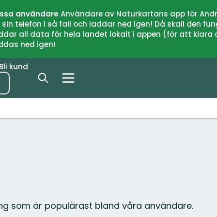
issa användare
Användare av Naturkartans app för Andr
n telefon i så fall och laddar ned igen! Då skall den fun
 all data för hela landet lokalt i appen (för att klara of
addas ned igen!
Bli kund
g
ping som är populärast bland våra användare.