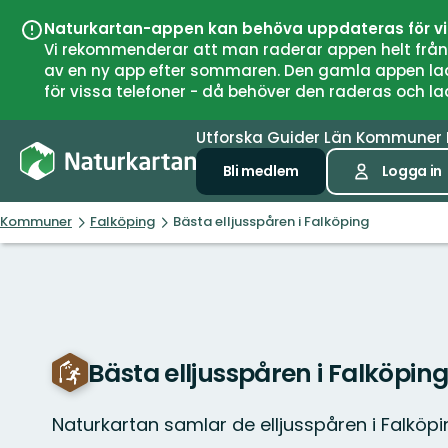
Naturkartan-appen kan behöva uppdateras för v
Vi rekommenderar att man raderar appen helt från si
av en ny app efter sommaren. Den gamla appen laddar
för vissa telefoner - då behöver den raderas och l
Utforska
Guider
Län
Kommuner
Bli medlem
Logga in
Kommuner
Falköping
Bästa elljusspåren i Falköping
Bästa elljusspåren i Falköpin
Naturkartan samlar de elljusspåren i Falkö