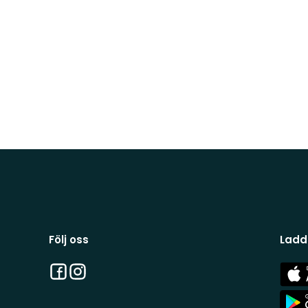
Följ oss
Ladd
Facebook
Instagram
App
Stor
App