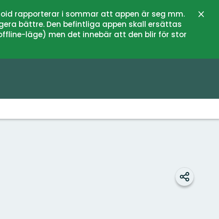
oid rapporterar i sommar att appen är seg mm.
Stän
gera bättre. Den befintliga appen skall ersättas
fline-läge) men det innebär att den blir för stor
Dela