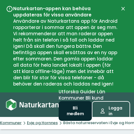
Naturkartan-appen kan behöva
Stän
uppdateras för vissa användare
Användare av Naturkartans app för Android
rapporterar i sommar att appen är seg mm.
Vi rekommenderar att man raderar appen
helt från sin telefon i så fall och laddar ned
igen! Då skall den fungera bättre. Den
befintliga appen skall ersättas av en ny app
efter sommaren. Den gamla appen laddar
all data för hela landet lokalt i appen (för
att klara offline-läge) men det innebär att
den blir för stor för vissa telefoner - då
behöver den raderas och laddas ned igen!
Utforska
Guider
Län
Kommuner
Bli kund
Bli
Logga
medlem
in
Kommuner
Evje og Hornnes
Bästa naturreservaten i Evje og Hor