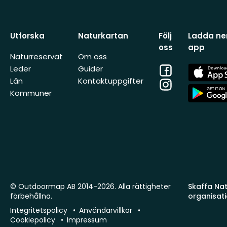
Utforska
Naturkartan
Följ
Ladda ner
oss
app
Naturreservat
Om oss
Facebook
App
Leder
Guider
Store
Län
Kontaktuppgifter
Instagram
App
Kommuner
Store
© Outdoormap AB 2014-2026. Alla rättigheter
Skaffa Natu
förbehållna.
organisat
Integritetspolicy
Användarvillkor
Cookiepolicy
Impressum