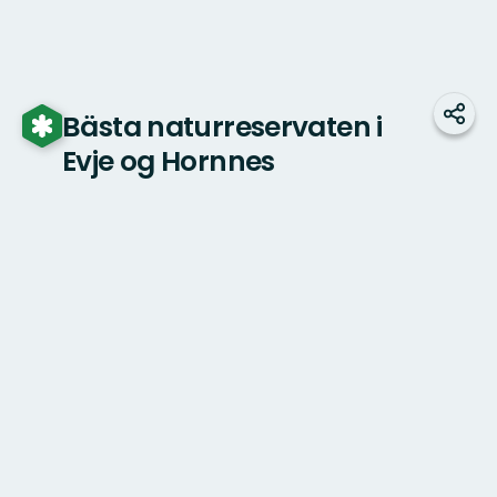
Bästa naturreservaten i
Dela
Evje og Hornnes
Karta