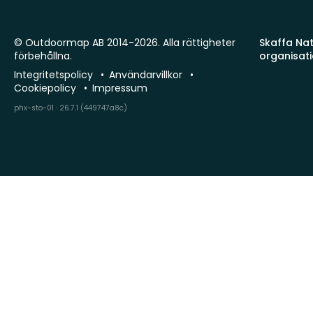
© Outdoormap AB 2014-2026. Alla rättigheter
Skaffa Natu
förbehållna.
organisat
Integritetspolicy
Användarvillkor
Cookiepolicy
Impressum
phx-sto-01 · 26.7.1 (449747a8c)