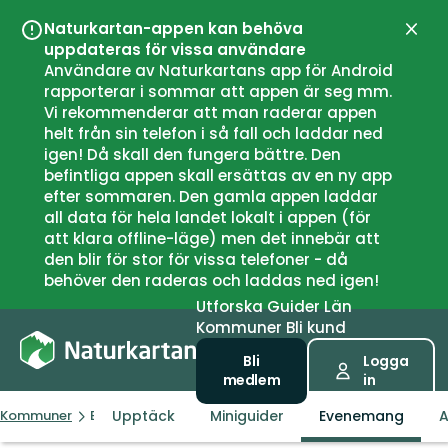
Naturkartan-appen kan behöva
Stän
uppdateras för vissa användare
Användare av Naturkartans app för Android
rapporterar i sommar att appen är seg mm.
Vi rekommenderar att man raderar appen
helt från sin telefon i så fall och laddar ned
igen! Då skall den fungera bättre. Den
befintliga appen skall ersättas av en ny app
efter sommaren. Den gamla appen laddar
all data för hela landet lokalt i appen (för
att klara offline-läge) men det innebär att
den blir för stor för vissa telefoner - då
behöver den raderas och laddas ned igen!
Utforska
Guider
Län
Kommuner
Bli kund
Bli
Logga
medlem
in
Upptäck
Miniguider
Evenemang
A
Kommuner
Evenes