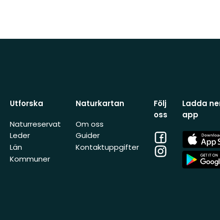
Utforska
Naturkartan
Följ
Ladda ner
oss
app
Naturreservat
Om oss
Facebook
App
Leder
Guider
Store
Län
Kontaktuppgifter
Instagram
App
Kommuner
Store