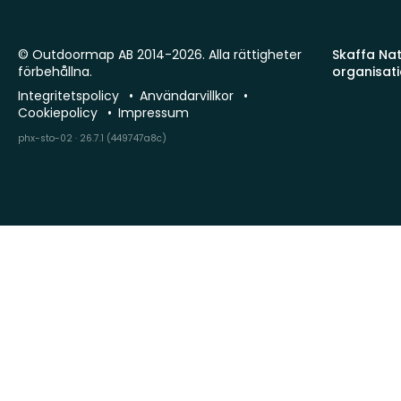
© Outdoormap AB 2014-2026. Alla rättigheter
Skaffa Natu
förbehållna.
organisat
Integritetspolicy
Användarvillkor
Cookiepolicy
Impressum
phx-sto-02 · 26.7.1 (449747a8c)