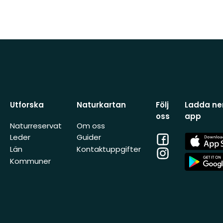
Utforska
Naturkartan
Följ
Ladda ner
oss
app
Naturreservat
Om oss
Facebook
App
Leder
Guider
Store
Län
Kontaktuppgifter
Instagram
App
Kommuner
Store