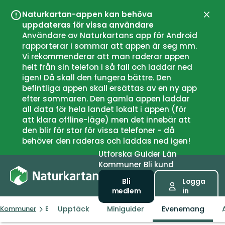
Naturkartan-appen kan behöva
Stän
uppdateras för vissa användare
Användare av Naturkartans app för Android
rapporterar i sommar att appen är seg mm.
Vi rekommenderar att man raderar appen
helt från sin telefon i så fall och laddar ned
igen! Då skall den fungera bättre. Den
befintliga appen skall ersättas av en ny app
efter sommaren. Den gamla appen laddar
all data för hela landet lokalt i appen (för
att klara offline-läge) men det innebär att
den blir för stor för vissa telefoner - då
behöver den raderas och laddas ned igen!
Utforska
Guider
Län
Kommuner
Bli kund
Bli
Logga
medlem
in
Upptäck
Miniguider
Evenemang
Kommuner
Etnedal