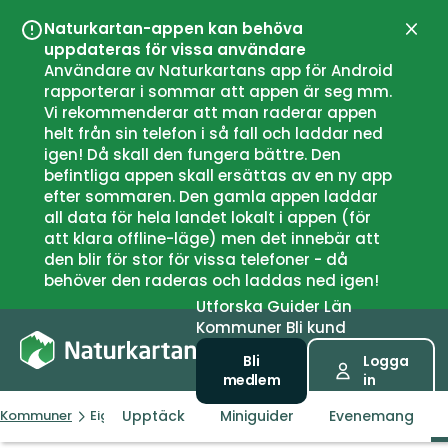
Naturkartan-appen kan behöva
Stän
uppdateras för vissa användare
Användare av Naturkartans app för Android
rapporterar i sommar att appen är seg mm.
Vi rekommenderar att man raderar appen
helt från sin telefon i så fall och laddar ned
igen! Då skall den fungera bättre. Den
befintliga appen skall ersättas av en ny app
efter sommaren. Den gamla appen laddar
all data för hela landet lokalt i appen (för
att klara offline-läge) men det innebär att
den blir för stor för vissa telefoner - då
behöver den raderas och laddas ned igen!
Utforska
Guider
Län
Kommuner
Bli kund
Bli
Logga
medlem
in
Upptäck
Miniguider
Evenemang
Kommuner
Eigersund