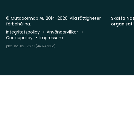
© Outdoormap AB 2014-2026. Alla rättigheter
Skaffa Natu
förbehållna.
organisat
Integritetspolicy
Användarvillkor
Cookiepolicy
Impressum
phx-sto-02 · 26.7.1 (449747a8c)