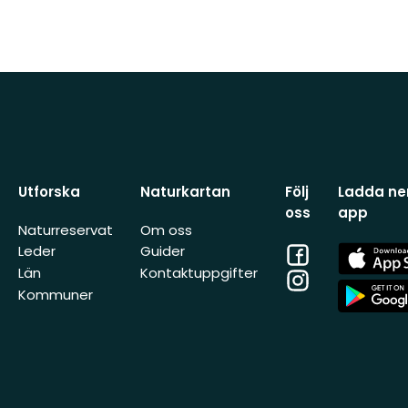
Utforska
Naturkartan
Följ
Ladda ner
oss
app
Naturreservat
Om oss
Facebook
App
Leder
Guider
Store
Län
Kontaktuppgifter
Instagram
App
Kommuner
Store