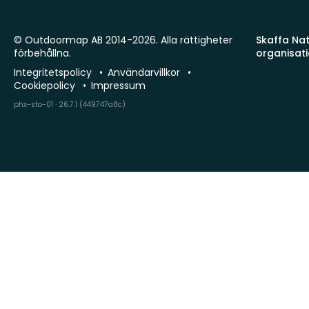
© Outdoormap AB 2014-2026. Alla rättigheter
Skaffa Natu
förbehållna.
organisat
Integritetspolicy
Användarvillkor
Cookiepolicy
Impressum
phx-sto-01 · 26.7.1 (449747a8c)