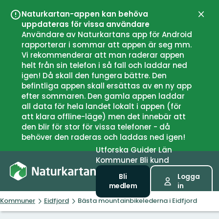
Naturkartan-appen kan behöva
Stän
uppdateras för vissa användare
Användare av Naturkartans app för Android
rapporterar i sommar att appen är seg mm.
Vi rekommenderar att man raderar appen
helt från sin telefon i så fall och laddar ned
igen! Då skall den fungera bättre. Den
befintliga appen skall ersättas av en ny app
efter sommaren. Den gamla appen laddar
all data för hela landet lokalt i appen (för
att klara offline-läge) men det innebär att
den blir för stor för vissa telefoner - då
behöver den raderas och laddas ned igen!
Utforska
Guider
Län
Kommuner
Bli kund
Bli
Logga
medlem
in
Kommuner
Eidfjord
Bästa mountainbikelederna i Eidfjord