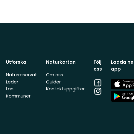
Utforska
Naturkartan
Följ
Ladda ner
oss
app
Naturreservat
Om oss
Facebook
App
Leder
Guider
Store
Län
Kontaktuppgifter
Instagram
App
Kommuner
Store