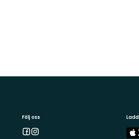
Följ oss
Ladd
Facebook
Instagram
App
Stor