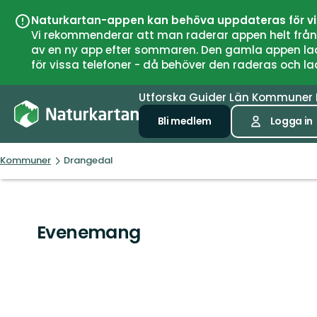
Naturkartan-appen kan behöva uppdateras för v
Vi rekommenderar att man raderar appen helt från si
av en ny app efter sommaren. Den gamla appen laddar
för vissa telefoner - då behöver den raderas och l
Utforska
Guider
Län
Kommuner
Bli medlem
Logga in
Kommuner
Drangedal
Evenemang