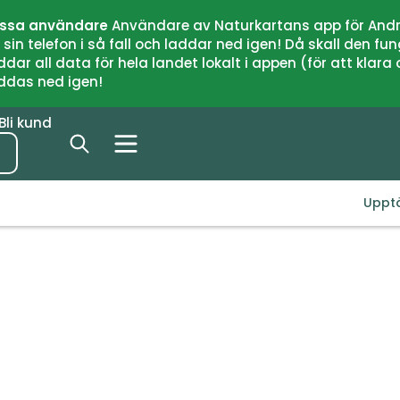
issa användare
Användare av Naturkartans app för Andr
n telefon i så fall och laddar ned igen! Då skall den fun
 all data för hela landet lokalt i appen (för att klara of
addas ned igen!
Bli kund
Uppt