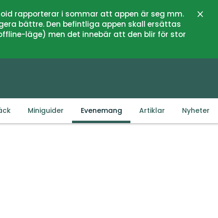
oid rapporterar i sommar att appen är seg mm.
Stän
gera bättre. Den befintliga appen skall ersättas
fline-läge) men det innebär att den blir för stor
äck
Miniguider
Evenemang
Artiklar
Nyheter