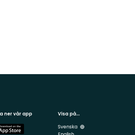
a ner vår app
Visa på…
Svenska
e
English