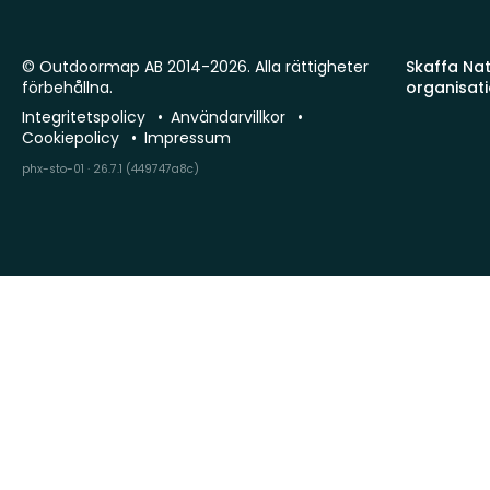
© Outdoormap AB 2014-2026. Alla rättigheter
Skaffa Natu
förbehållna.
organisat
Integritetspolicy
Användarvillkor
Cookiepolicy
Impressum
phx-sto-01 · 26.7.1 (449747a8c)