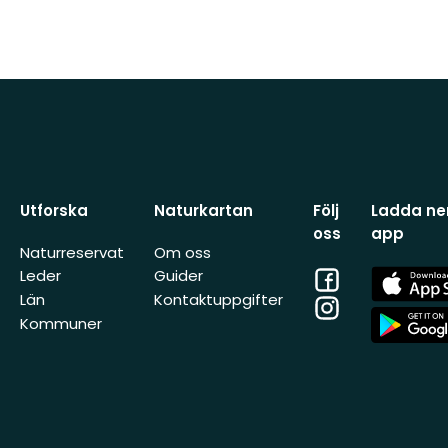
Utforska
Naturkartan
Följ
Ladda ner
oss
app
Naturreservat
Om oss
Facebook
App
Leder
Guider
Store
Län
Kontaktuppgifter
Instagram
App
Kommuner
Store