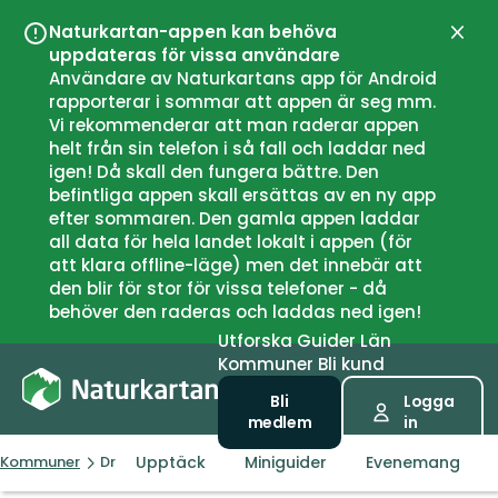
Naturkartan-appen kan behöva
Stän
uppdateras för vissa användare
Användare av Naturkartans app för Android
rapporterar i sommar att appen är seg mm.
Vi rekommenderar att man raderar appen
helt från sin telefon i så fall och laddar ned
igen! Då skall den fungera bättre. Den
befintliga appen skall ersättas av en ny app
efter sommaren. Den gamla appen laddar
all data för hela landet lokalt i appen (för
att klara offline-läge) men det innebär att
den blir för stor för vissa telefoner - då
behöver den raderas och laddas ned igen!
Utforska
Guider
Län
Kommuner
Bli kund
Bli
Logga
medlem
in
Upptäck
Miniguider
Evenemang
Kommuner
Drammen