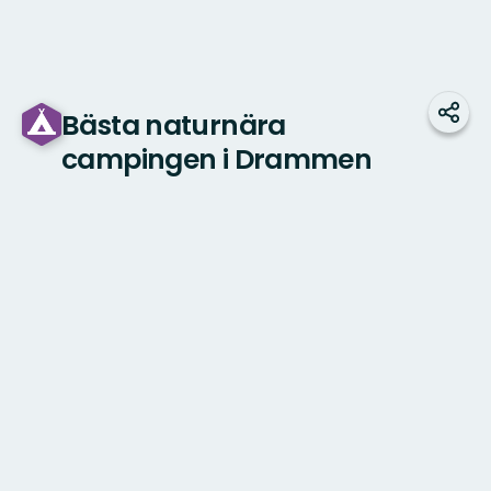
Bästa naturnära
Dela
campingen i Drammen
Karta