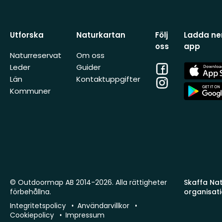
Utforska
Naturkartan
Följ
Ladda ner
oss
app
Naturreservat
Om oss
Facebook
App
Leder
Guider
Store
Län
Kontaktuppgifter
Instagram
App
Kommuner
Store
© Outdoormap AB 2014-2026. Alla rättigheter
Skaffa Natu
förbehållna.
organisat
Integritetspolicy
Användarvillkor
Cookiepolicy
Impressum