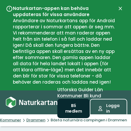
Naturkartan-appen kan behöva
Stän
uppdateras för vissa användare
Användare av Naturkartans app för Android
rapporterar i sommar att appen är seg mm.
Vi rekommenderar att man raderar appen
helt från sin telefon i så fall och laddar ned
igen! Då skall den fungera bättre. Den
befintliga appen skall ersättas av en ny app
efter sommaren. Den gamla appen laddar
all data för hela landet lokalt i appen (för
att klara offline-läge) men det innebär att
den blir för stor för vissa telefoner - då
behöver den raderas och laddas ned igen!
Utforska
Guider
Län
Kommuner
Bli kund
Bli
Logga
medlem
in
Kommuner
Drammen
Bästa naturnära campingen i Drammen