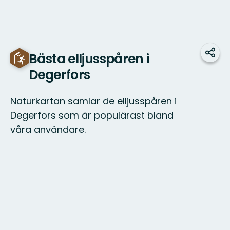
Bästa elljusspåren i
Dela
Degerfors
Naturkartan samlar de elljusspåren i
Degerfors som är populärast bland
våra användare.
Karta