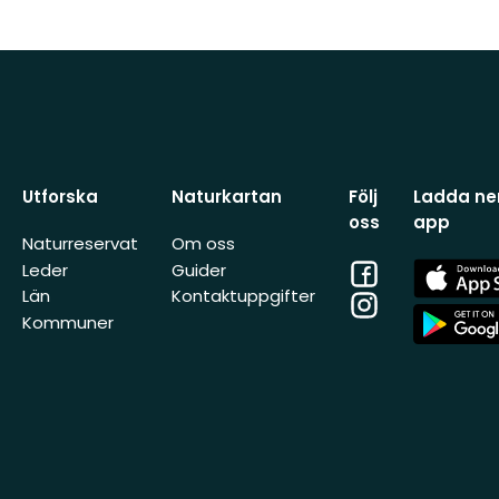
Utforska
Naturkartan
Följ
Ladda ner
oss
app
Naturreservat
Om oss
Facebook
App
Leder
Guider
Store
Län
Kontaktuppgifter
Instagram
App
Kommuner
Store