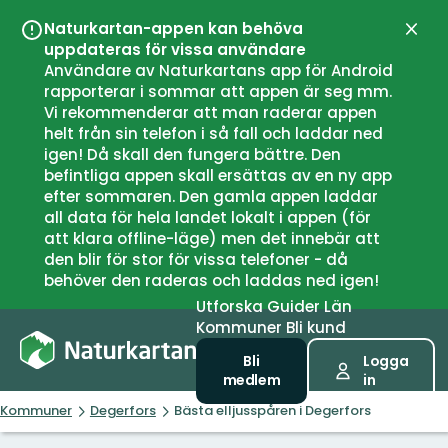
Naturkartan-appen kan behöva
Stän
uppdateras för vissa användare
Användare av Naturkartans app för Android
rapporterar i sommar att appen är seg mm.
Vi rekommenderar att man raderar appen
helt från sin telefon i så fall och laddar ned
igen! Då skall den fungera bättre. Den
befintliga appen skall ersättas av en ny app
efter sommaren. Den gamla appen laddar
all data för hela landet lokalt i appen (för
att klara offline-läge) men det innebär att
den blir för stor för vissa telefoner - då
behöver den raderas och laddas ned igen!
Utforska
Guider
Län
Kommuner
Bli kund
Bli
Logga
medlem
in
Kommuner
Degerfors
Bästa elljusspåren i Degerfors