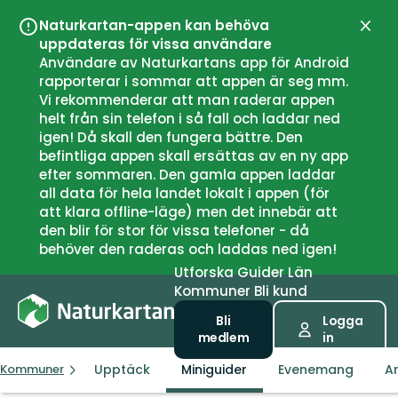
Naturkartan-appen kan behöva
Stän
uppdateras för vissa användare
Användare av Naturkartans app för Android
rapporterar i sommar att appen är seg mm.
Vi rekommenderar att man raderar appen
helt från sin telefon i så fall och laddar ned
igen! Då skall den fungera bättre. Den
befintliga appen skall ersättas av en ny app
efter sommaren. Den gamla appen laddar
all data för hela landet lokalt i appen (för
att klara offline-läge) men det innebär att
den blir för stor för vissa telefoner - då
behöver den raderas och laddas ned igen!
Utforska
Guider
Län
Kommuner
Bli kund
Bli
Logga
medlem
in
Upptäck
Miniguider
Evenemang
Ar
Kommuner
Bykle