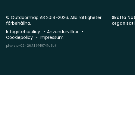
© Outdoormap AB 2014-2026. Alla rättigheter
Skaffa Natu
förbehållna.
organisat
Integritetspolicy
Användarvillkor
Cookiepolicy
Impressum
phx-sto-02 · 26.7.1 (449747a8c)