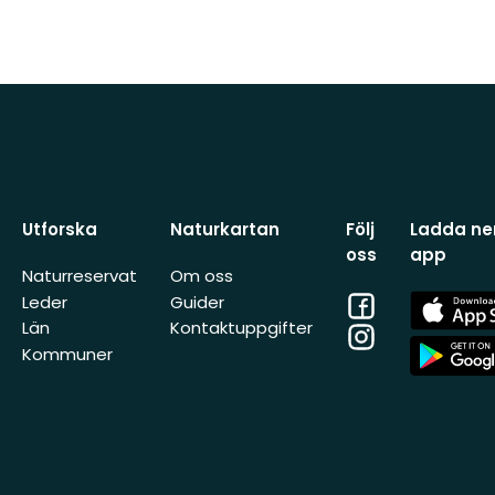
Utforska
Naturkartan
Följ
Ladda ner
oss
app
Naturreservat
Om oss
Facebook
App
Leder
Guider
Store
Län
Kontaktuppgifter
Instagram
App
Kommuner
Store