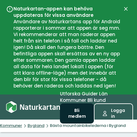
Naturkartan-appen kan behöva
Stän
uppdateras för vissa användare
Användare av Naturkartans app för Android
rapporterar i sommar att appen är seg mm.
Vi rekommenderar att man raderar appen
helt från sin telefon i så fall och laddar ned
igen! Då skall den fungera bättre. Den
befintliga appen skall ersättas av en ny app
efter sommaren. Den gamla appen laddar
all data för hela landet lokalt i appen (för
att klara offline-läge) men det innebär att
den blir för stor för vissa telefoner - då
behöver den raderas och laddas ned igen!
Utforska
Guider
Län
Kommuner
Bli kund
Bli
Logga
medlem
in
Kommuner
Bygland
Bästa mountainbikelederna i Bygland