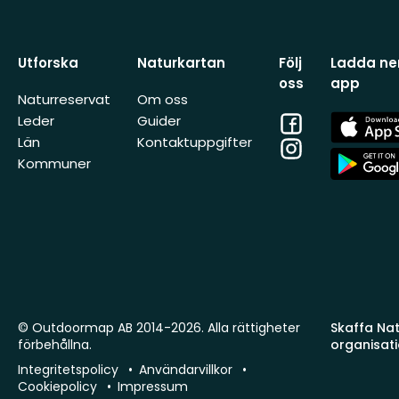
Utforska
Naturkartan
Följ
Ladda ner
oss
app
Naturreservat
Om oss
Facebook
App
Leder
Guider
Store
Län
Kontaktuppgifter
Instagram
App
Kommuner
Store
© Outdoormap AB 2014-2026. Alla rättigheter
Skaffa Natu
förbehållna.
organisat
Integritetspolicy
Användarvillkor
Cookiepolicy
Impressum