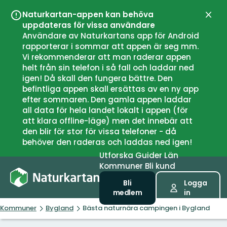
Naturkartan-appen kan behöva
Stän
uppdateras för vissa användare
Användare av Naturkartans app för Android
rapporterar i sommar att appen är seg mm.
Vi rekommenderar att man raderar appen
helt från sin telefon i så fall och laddar ned
igen! Då skall den fungera bättre. Den
befintliga appen skall ersättas av en ny app
efter sommaren. Den gamla appen laddar
all data för hela landet lokalt i appen (för
att klara offline-läge) men det innebär att
den blir för stor för vissa telefoner - då
behöver den raderas och laddas ned igen!
Utforska
Guider
Län
Kommuner
Bli kund
Bli
Logga
medlem
in
Kommuner
Bygland
Bästa naturnära campingen i Bygland