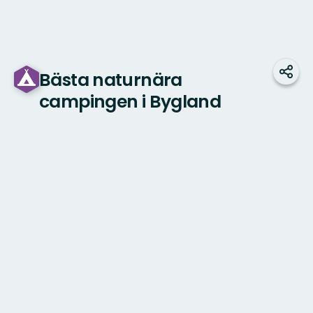
Bästa naturnära
Dela
campingen i Bygland
Karta