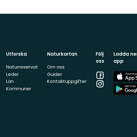
Utforska
Naturkartan
Följ
Ladda ner
oss
app
Naturreservat
Om oss
Facebook
App
Leder
Guider
Store
Län
Kontaktuppgifter
Instagram
App
Kommuner
Store