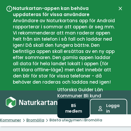
Naturkartan-appen kan behöva
Stän
uppdateras för vissa användare
Användare av Naturkartans app för Android
rapporterar i sommar att appen är seg mm.
Vi rekommenderar att man raderar appen
helt från sin telefon i så fall och laddar ned
igen! Då skall den fungera bättre. Den
befintliga appen skall ersättas av en ny app
efter sommaren. Den gamla appen laddar
all data för hela landet lokalt i appen (för
att klara offline-läge) men det innebär att
den blir för stor för vissa telefoner - då
behöver den raderas och laddas ned igen!
Utforska
Guider
Län
Kommuner
Bli kund
Bli
Logga
medlem
in
Kommuner
Bromölla
Bästa utegymen i Bromölla