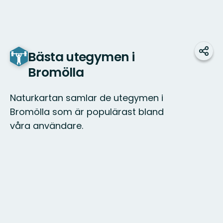
Bästa utegymen i
Dela
Bromölla
Naturkartan samlar de utegymen i
Bromölla som är populärast bland
våra användare.
Karta