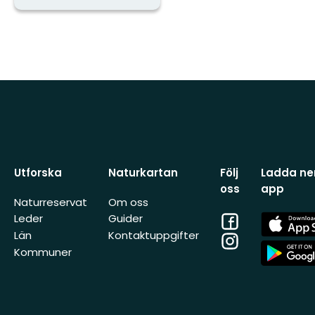
Utforska
Naturkartan
Följ
Ladda ner
oss
app
Naturreservat
Om oss
Facebook
App
Leder
Guider
Store
Län
Kontaktuppgifter
Instagram
App
Kommuner
Store