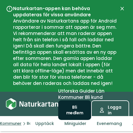
Naturkartan-appen kan behöva
Stän
uppdateras för vissa användare
Användare av Naturkartans app för Android
rapporterar i sommar att appen är seg mm.
Vi rekommenderar att man raderar appen
helt från sin telefon i så fall och laddar ned
igen! Då skall den fungera bättre. Den
befintliga appen skall ersättas av en ny app
efter sommaren. Den gamla appen laddar
all data för hela landet lokalt i appen (för
att klara offline-läge) men det innebär att
den blir för stor för vissa telefoner - då
behöver den raderas och laddas ned igen!
Utforska
Guider
Län
Kommuner
Bli kund
Bli
Logga
medlem
in
Upptäck
Miniguider
Evenemang
Kommuner
Botkyrka