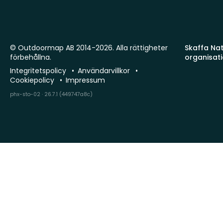
© Outdoormap AB 2014-2026. Alla rättigheter
Skaffa Natu
förbehållna.
organisat
Integritetspolicy
Användarvillkor
Cookiepolicy
Impressum
phx-sto-02 · 26.7.1 (449747a8c)