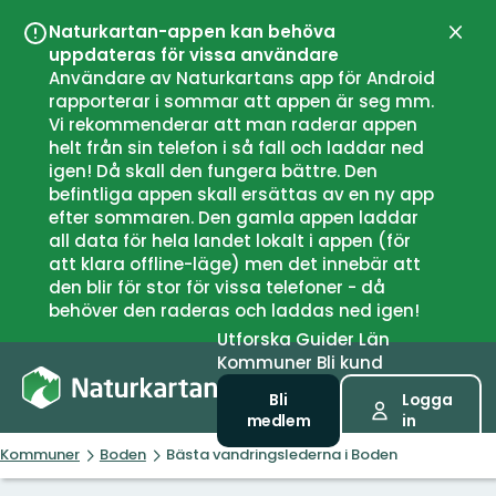
Naturkartan-appen kan behöva
Stän
uppdateras för vissa användare
Användare av Naturkartans app för Android
rapporterar i sommar att appen är seg mm.
Vi rekommenderar att man raderar appen
helt från sin telefon i så fall och laddar ned
igen! Då skall den fungera bättre. Den
befintliga appen skall ersättas av en ny app
efter sommaren. Den gamla appen laddar
all data för hela landet lokalt i appen (för
att klara offline-läge) men det innebär att
den blir för stor för vissa telefoner - då
behöver den raderas och laddas ned igen!
Utforska
Guider
Län
Kommuner
Bli kund
Bli
Logga
medlem
in
Kommuner
Boden
Bästa vandringslederna i Boden