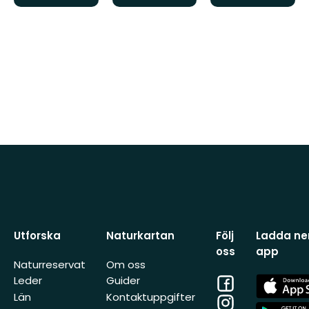
Utforska
Naturkartan
Följ
Ladda ner
oss
app
Naturreservat
Om oss
Facebook
App
Leder
Guider
Store
Län
Kontaktuppgifter
Instagram
App