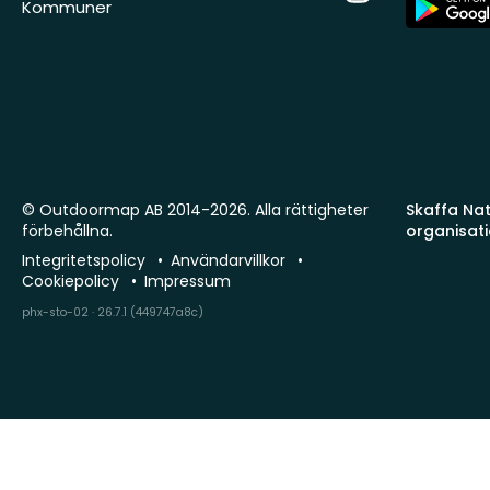
Kommuner
Store
© Outdoormap AB 2014-2026. Alla rättigheter
Skaffa Natu
förbehållna.
organisat
Integritetspolicy
Användarvillkor
Cookiepolicy
Impressum
phx-sto-02 · 26.7.1 (449747a8c)