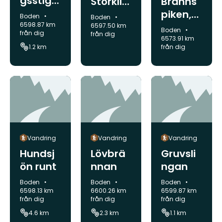
gsstig
Bränns
Storklin
Åkerby
piken,
ten
Kommun:
Boden
Kommun:
Boden
Bodens
6598.87 km
6597.50 km
Kommun:
Boden
från dig
från dig
högsta
6573.91 km
från dig
1.2 km
punkt
Vandring
Vandring
Vandring
Hundsj
Lövbrä
Gruvsli
ön runt
nnan
ngan
Kommun:
Kommun:
Kommun:
Boden
Boden
Boden
6598.13 km
6600.26 km
6599.87 km
från dig
från dig
från dig
4.6 km
2.3 km
1.1 km