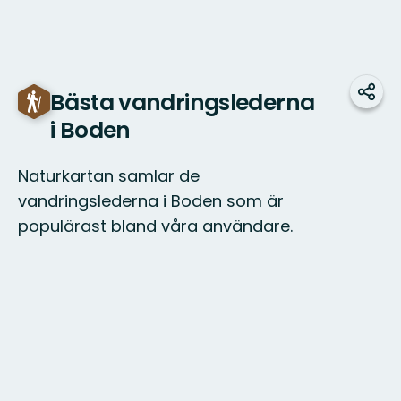
Bästa vandringslederna
Dela
i Boden
Naturkartan samlar de
vandringslederna i Boden som är
populärast bland våra användare.
Karta