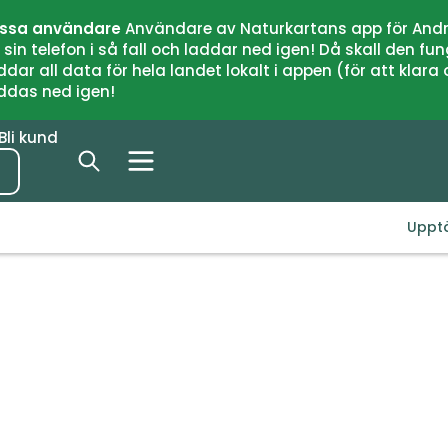
issa användare
Användare av Naturkartans app för Andr
n telefon i så fall och laddar ned igen! Då skall den fun
 all data för hela landet lokalt i appen (för att klara of
addas ned igen!
Bli kund
Uppt