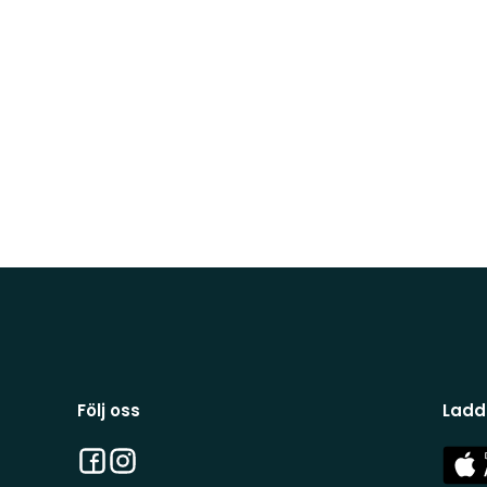
Följ oss
Ladd
Facebook
Instagram
App
Stor