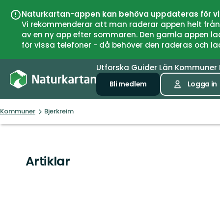
Naturkartan-appen kan behöva uppdateras för v
Vi rekommenderar att man raderar appen helt från si
av en ny app efter sommaren. Den gamla appen laddar
för vissa telefoner - då behöver den raderas och l
Utforska
Guider
Län
Kommuner
Bli medlem
Logga in
Kommuner
Bjerkreim
Artiklar