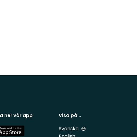
a ner vår app
Visa på…
Svenska
e
English