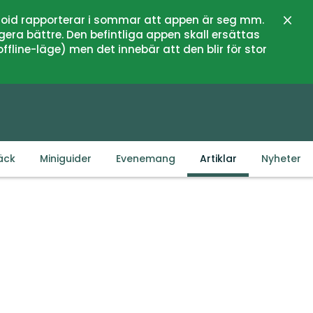
oid rapporterar i sommar att appen är seg mm.
Stän
gera bättre. Den befintliga appen skall ersättas
fline-läge) men det innebär att den blir för stor
äck
Miniguider
Evenemang
Artiklar
Nyheter