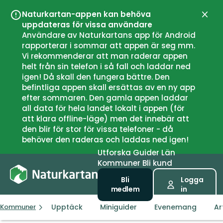
Naturkartan-appen kan behöva
Stän
uppdateras för vissa användare
Användare av Naturkartans app för Android
rapporterar i sommar att appen är seg mm.
Vi rekommenderar att man raderar appen
helt från sin telefon i så fall och laddar ned
igen! Då skall den fungera bättre. Den
befintliga appen skall ersättas av en ny app
efter sommaren. Den gamla appen laddar
all data för hela landet lokalt i appen (för
att klara offline-läge) men det innebär att
den blir för stor för vissa telefoner - då
behöver den raderas och laddas ned igen!
Utforska
Guider
Län
Kommuner
Bli kund
Bli
Logga
medlem
in
Upptäck
Miniguider
Evenemang
Ar
Kommuner
Berg