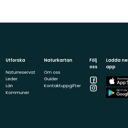
Utforska
Naturkartan
Följ
Ladda ner
oss
app
Naturreservat
Om oss
Facebook
App
Leder
Guider
Store
Län
Kontaktuppgifter
Instagram
App
Kommuner
Store