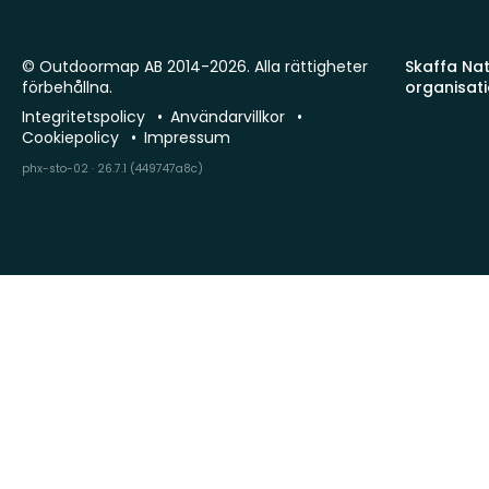
© Outdoormap AB 2014-2026. Alla rättigheter
Skaffa Natu
förbehållna.
organisat
Integritetspolicy
Användarvillkor
Cookiepolicy
Impressum
phx-sto-02 · 26.7.1 (449747a8c)