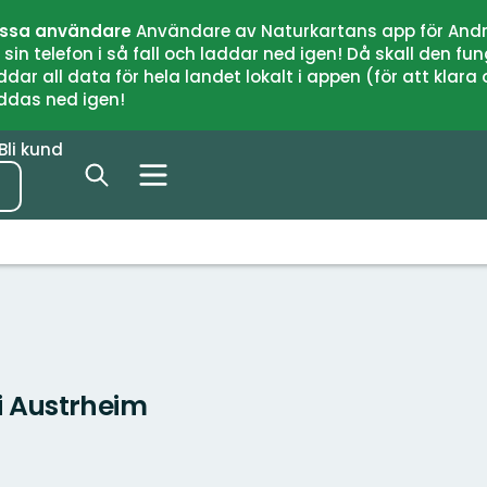
issa användare
Användare av Naturkartans app för Andr
n telefon i så fall och laddar ned igen! Då skall den fun
 all data för hela landet lokalt i appen (för att klara of
addas ned igen!
Bli kund
i Austrheim