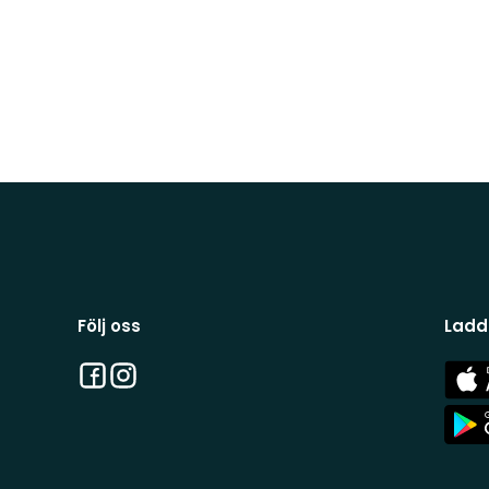
Följ oss
Ladd
Facebook
Instagram
App
Stor
App
Stor