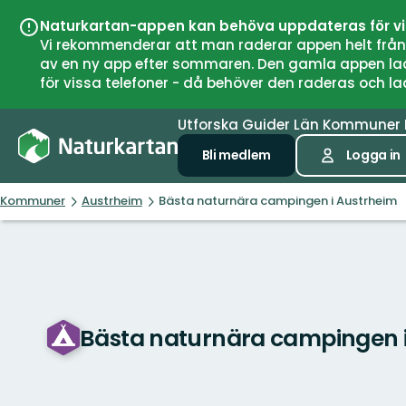
Naturkartan-appen kan behöva uppdateras för v
Vi rekommenderar att man raderar appen helt från si
av en ny app efter sommaren. Den gamla appen laddar
för vissa telefoner - då behöver den raderas och l
Utforska
Guider
Län
Kommuner
Bli medlem
Logga in
Kommuner
Austrheim
Bästa naturnära campingen i Austrheim
Bästa naturnära campingen 