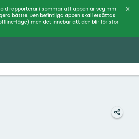
oid rapporterar i sommar att appen är seg mm.
Stän
gera bättre. Den befintliga appen skall ersättas
fline-läge) men det innebär att den blir för stor
Dela