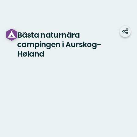
Bästa naturnära
Dela
campingen i Aurskog-
Høland
Karta