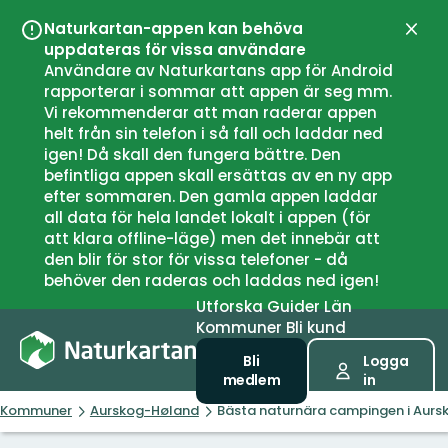
Naturkartan-appen kan behöva
Stän
uppdateras för vissa användare
Användare av Naturkartans app för Android
rapporterar i sommar att appen är seg mm.
Vi rekommenderar att man raderar appen
helt från sin telefon i så fall och laddar ned
igen! Då skall den fungera bättre. Den
befintliga appen skall ersättas av en ny app
efter sommaren. Den gamla appen laddar
all data för hela landet lokalt i appen (för
att klara offline-läge) men det innebär att
den blir för stor för vissa telefoner - då
behöver den raderas och laddas ned igen!
Utforska
Guider
Län
Kommuner
Bli kund
Bli
Logga
medlem
in
Kommuner
Aurskog-Høland
Bästa naturnära campingen i Aur