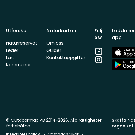
Utforska
Naturkartan
Följ
Ladda ner
oss
app
Naturreservat
Om oss
Facebook
App
Leder
Guider
Store
Län
Kontaktuppgifter
Instagram
App
Kommuner
Store
© Outdoormap AB 2014-2026. Alla rättigheter
Skaffa Natu
förbehållna.
organisat
Integritetspolicy
Användarvillkor