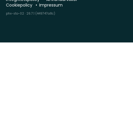
Cookiepolicy
Impressum
phx-sto-02 · 26.7.1 (449747a8c)