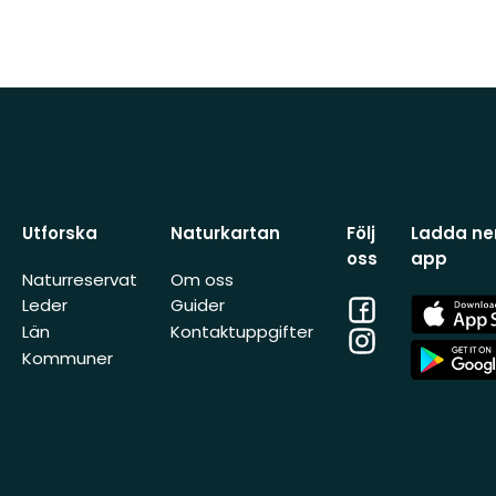
Utforska
Naturkartan
Följ
Ladda ner
oss
app
Naturreservat
Om oss
Facebook
App
Leder
Guider
Store
Län
Kontaktuppgifter
Instagram
App
Kommuner
Store