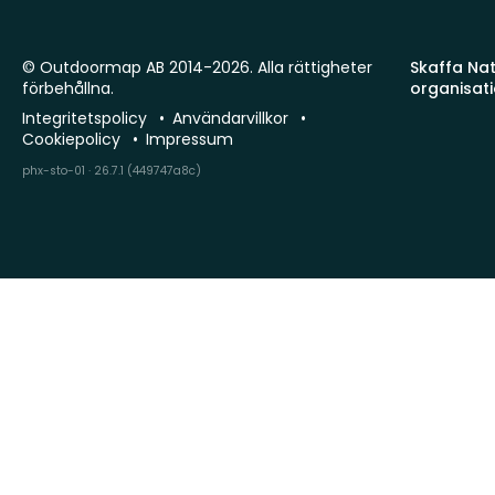
© Outdoormap AB 2014-2026. Alla rättigheter
Skaffa Natu
förbehållna.
organisat
Integritetspolicy
Användarvillkor
Cookiepolicy
Impressum
phx-sto-01 · 26.7.1 (449747a8c)