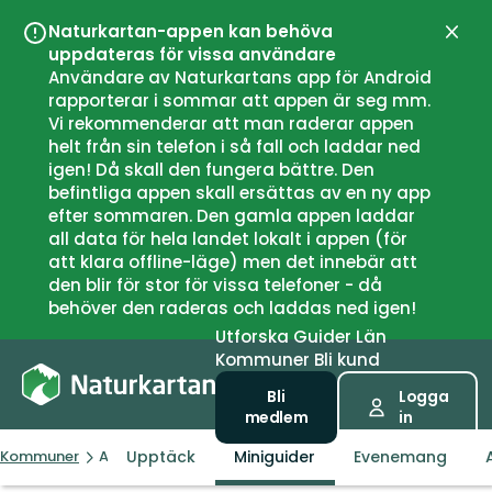
Naturkartan-appen kan behöva
Stän
uppdateras för vissa användare
Användare av Naturkartans app för Android
rapporterar i sommar att appen är seg mm.
Vi rekommenderar att man raderar appen
helt från sin telefon i så fall och laddar ned
igen! Då skall den fungera bättre. Den
befintliga appen skall ersättas av en ny app
efter sommaren. Den gamla appen laddar
all data för hela landet lokalt i appen (för
att klara offline-läge) men det innebär att
den blir för stor för vissa telefoner - då
behöver den raderas och laddas ned igen!
Utforska
Guider
Län
Kommuner
Bli kund
Bli
Logga
medlem
in
Upptäck
Miniguider
Evenemang
Kommuner
Aurland