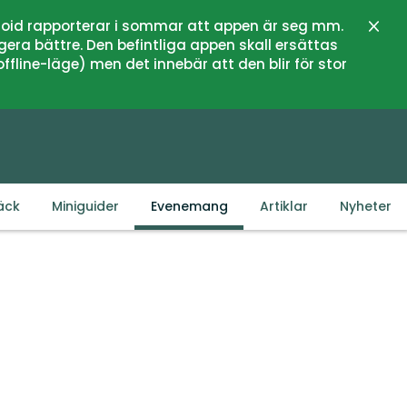
oid rapporterar i sommar att appen är seg mm.
Stän
gera bättre. Den befintliga appen skall ersättas
fline-läge) men det innebär att den blir för stor
äck
Miniguider
Evenemang
Artiklar
Nyheter