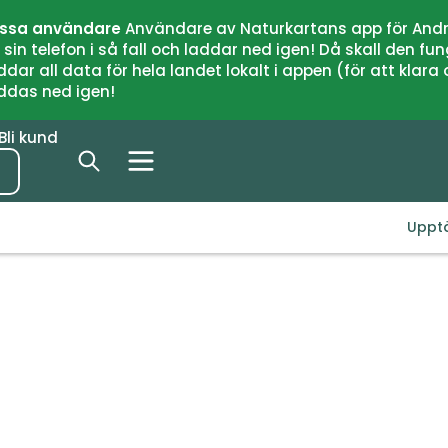
issa användare
Användare av Naturkartans app för Andr
n telefon i så fall och laddar ned igen! Då skall den fun
 all data för hela landet lokalt i appen (för att klara of
addas ned igen!
Bli kund
Uppt