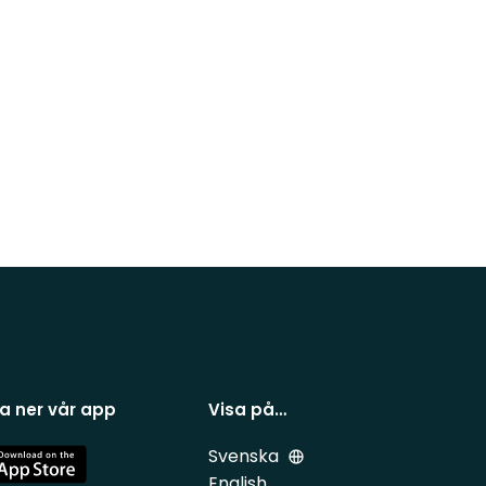
a ner vår app
Visa på…
Svenska
e
English