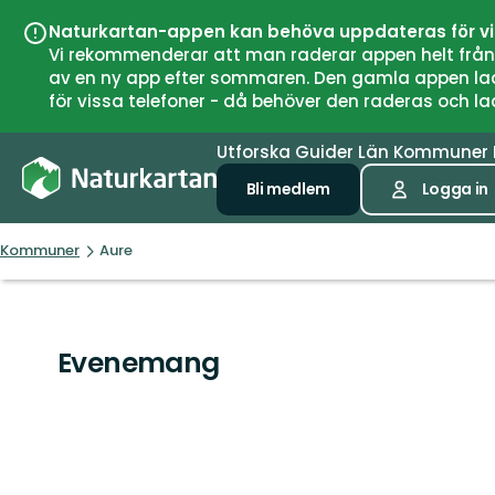
Naturkartan-appen kan behöva uppdateras för v
Vi rekommenderar att man raderar appen helt från si
av en ny app efter sommaren. Den gamla appen laddar
för vissa telefoner - då behöver den raderas och l
Utforska
Guider
Län
Kommuner
Bli medlem
Logga in
Kommuner
Aure
Evenemang