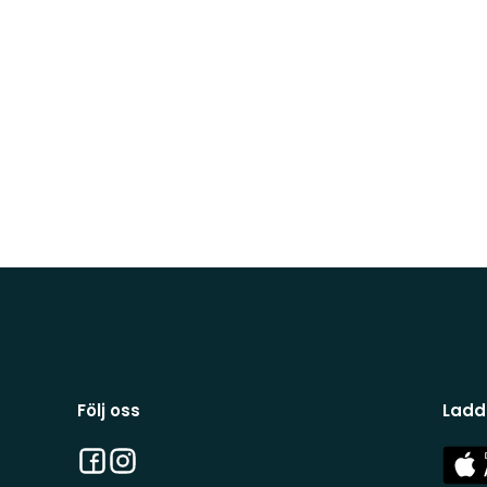
Följ oss
Ladd
Facebook
Instagram
App
Stor