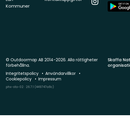
Instagram
App
Kommuner
Store
© Outdoormap AB 2014-2026. Alla rättigheter
Skaffa Natu
förbehållna.
organisat
Integritetspolicy
Användarvillkor
Cookiepolicy
Impressum
phx-sto-02 · 26.7.1 (449747a8c)