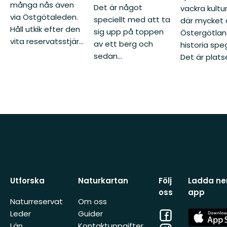
många nås även
Det är något
vackra kultu
via Östgötaleden.
speciellt med att ta
där mycket 
Håll utkik efter den
sig upp på toppen
Östergötland
vita reservatsstjär...
av ett berg och
historia spe
sedan...
Det är platse
Utforska
Naturkartan
Följ
Ladda ner
oss
app
Naturreservat
Om oss
Facebook
App
Leder
Guider
Store
Län
Kontaktuppgifter