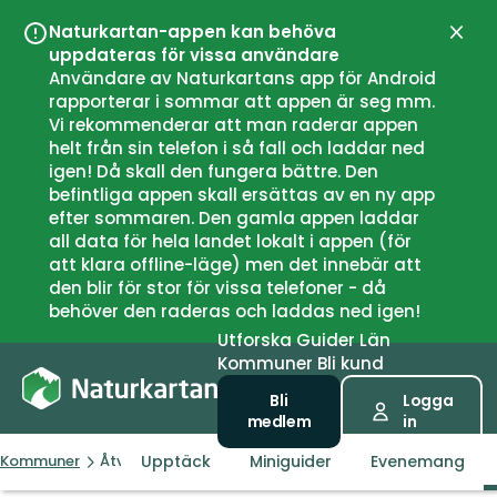
Naturkartan-appen kan behöva
Stän
uppdateras för vissa användare
Användare av Naturkartans app för Android
rapporterar i sommar att appen är seg mm.
Vi rekommenderar att man raderar appen
helt från sin telefon i så fall och laddar ned
igen! Då skall den fungera bättre. Den
befintliga appen skall ersättas av en ny app
efter sommaren. Den gamla appen laddar
all data för hela landet lokalt i appen (för
att klara offline-läge) men det innebär att
den blir för stor för vissa telefoner - då
behöver den raderas och laddas ned igen!
Utforska
Guider
Län
Kommuner
Bli kund
Bli
Logga
medlem
in
Upptäck
Miniguider
Evenemang
Kommuner
Åtvidaberg