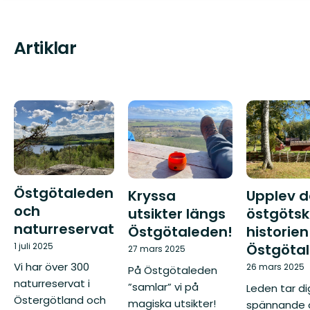
Artiklar
Östgötaleden
Kryssa
Upplev 
och
utsikter längs
östgöts
naturreservat
Östgötaleden!
historien
1 juli 2025
Östgöta
27 mars 2025
Vi har över 300
26 mars 2025
På Östgötaleden
naturreservat i
”samlar” vi på
Leden tar dig 
Östergötland och
magiska utsikter!
spännande 