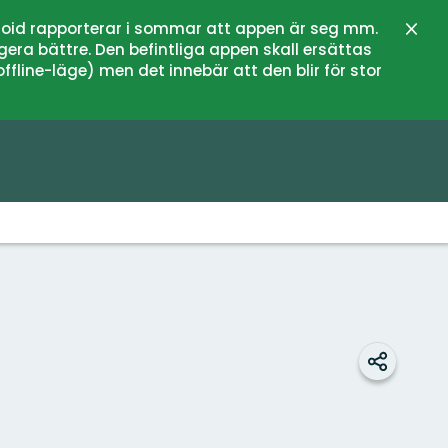
oid rapporterar i sommar att appen är seg mm.
Stän
gera bättre. Den befintliga appen skall ersättas
fline-läge) men det innebär att den blir för stor
Dela