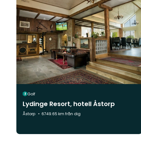
Golf
Lydinge Resort, hotell Åstorp
Kommun:
Åstorp
6749.65 km från dig