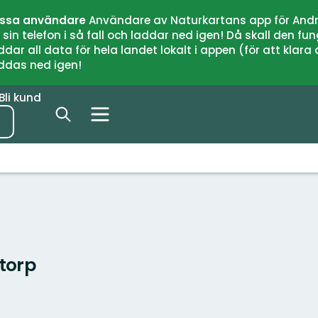
issa användare
Användare av Naturkartans app för Andr
n telefon i så fall och laddar ned igen! Då skall den fun
 all data för hela landet lokalt i appen (för att klara of
addas ned igen!
Bli kund
torp