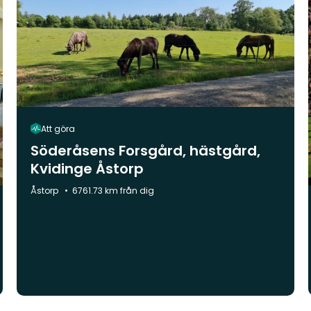
Att göra
Söderåsens Forsgård, hästgård,
Kvidinge Åstorp
Kommun:
Åstorp
6761.73 km från dig