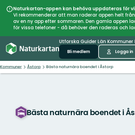
Naturkartan-appen kan behöva uppdateras för v
Vi rekommenderar att man raderar appen helt från si
av en ny app efter sommaren. Den gamla appen laddar
för vissa telefoner - då behöver den raderas och l
Utforska
Guider
Län
Kommuner
Bli medlem
Logga in
Kommuner
Åstorp
Bästa naturnära boendet i Åstorp
Bästa naturnära boendet i Ås