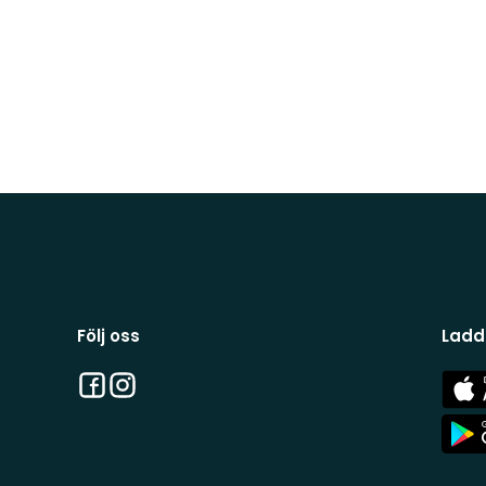
Följ oss
Ladd
Facebook
Instagram
App
Stor
App
Stor