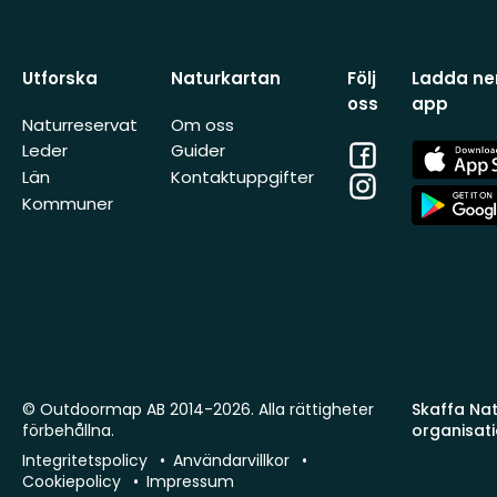
Utforska
Naturkartan
Följ
Ladda ner
oss
app
Naturreservat
Om oss
Facebook
App
Leder
Guider
Store
Län
Kontaktuppgifter
Instagram
App
Kommuner
Store
© Outdoormap AB 2014-2026. Alla rättigheter
Skaffa Natu
förbehållna.
organisat
Integritetspolicy
Användarvillkor
Cookiepolicy
Impressum