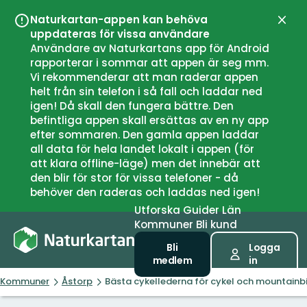
Naturkartan-appen kan behöva
Stän
uppdateras för vissa användare
Användare av Naturkartans app för Android
rapporterar i sommar att appen är seg mm.
Vi rekommenderar att man raderar appen
helt från sin telefon i så fall och laddar ned
igen! Då skall den fungera bättre. Den
befintliga appen skall ersättas av en ny app
efter sommaren. Den gamla appen laddar
all data för hela landet lokalt i appen (för
att klara offline-läge) men det innebär att
den blir för stor för vissa telefoner - då
behöver den raderas och laddas ned igen!
Utforska
Guider
Län
Kommuner
Bli kund
Bli
Logga
medlem
in
Kommuner
Åstorp
Bästa cykellederna för cykel och mountainbi