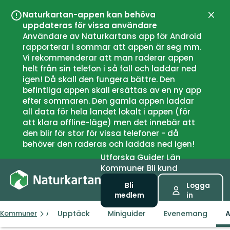
Naturkartan-appen kan behöva
Stän
uppdateras för vissa användare
Användare av Naturkartans app för Android
rapporterar i sommar att appen är seg mm.
Vi rekommenderar att man raderar appen
helt från sin telefon i så fall och laddar ned
igen! Då skall den fungera bättre. Den
befintliga appen skall ersättas av en ny app
efter sommaren. Den gamla appen laddar
all data för hela landet lokalt i appen (för
att klara offline-läge) men det innebär att
den blir för stor för vissa telefoner - då
behöver den raderas och laddas ned igen!
Utforska
Guider
Län
Kommuner
Bli kund
Bli
Logga
medlem
in
Upptäck
Miniguider
Evenemang
A
Kommuner
Åstorp