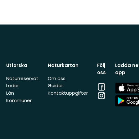
Utforska
Naturkartan
Följ
Ladda ner
oss
app
Naturreservat
Om oss
Facebook
App
Leder
Guider
Store
Län
Kontaktuppgifter
Instagram
App
Kommuner
Store