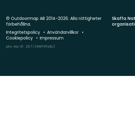
© Outdoormap AB 2014-2026. Alla rättigheter
Skaffa Natu
förbehållna.
organisat
Integritetspolicy
Användarvillkor
Cookiepolicy
Impressum
phx-sto-01 · 26.7.1 (449747a8c)