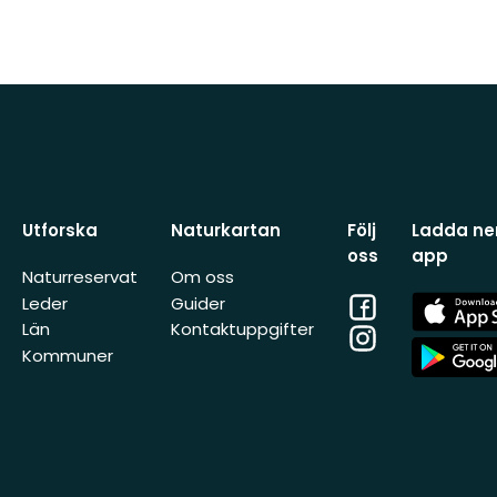
Utforska
Naturkartan
Följ
Ladda ner
oss
app
Naturreservat
Om oss
Facebook
App
Leder
Guider
Store
Län
Kontaktuppgifter
Instagram
App
Kommuner
Store