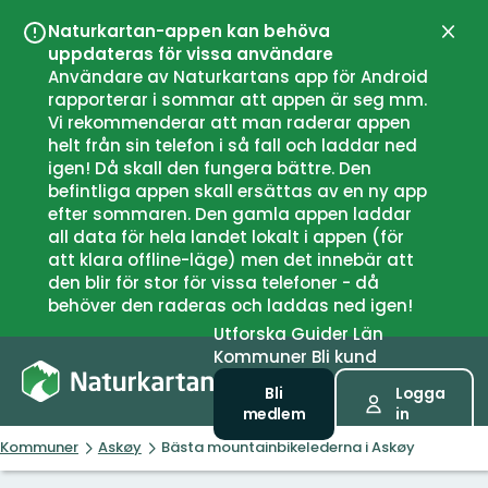
Naturkartan-appen kan behöva
Stän
uppdateras för vissa användare
Användare av Naturkartans app för Android
rapporterar i sommar att appen är seg mm.
Vi rekommenderar att man raderar appen
helt från sin telefon i så fall och laddar ned
igen! Då skall den fungera bättre. Den
befintliga appen skall ersättas av en ny app
efter sommaren. Den gamla appen laddar
all data för hela landet lokalt i appen (för
att klara offline-läge) men det innebär att
den blir för stor för vissa telefoner - då
behöver den raderas och laddas ned igen!
Utforska
Guider
Län
Kommuner
Bli kund
Bli
Logga
medlem
in
Kommuner
Askøy
Bästa mountainbikelederna i Askøy