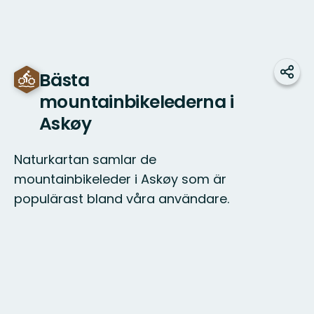
Bästa
Dela
mountainbikelederna i
Askøy
Naturkartan samlar de
mountainbikeleder i Askøy som är
populärast bland våra användare.
Karta