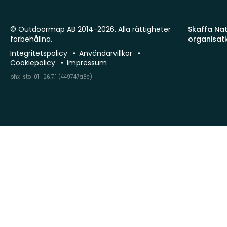
© Outdoormap AB 2014-2026. Alla rättigheter
Skaffa Natu
förbehållna.
organisat
Integritetspolicy
Användarvillkor
Cookiepolicy
Impressum
phx-sto-01 · 26.7.1 (449747a8c)