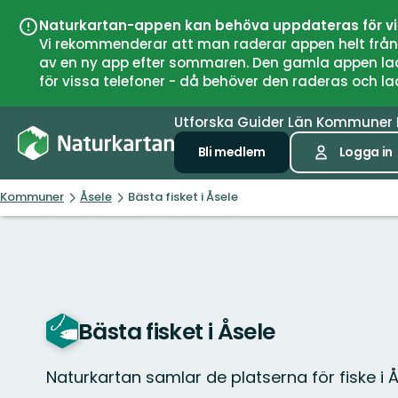
Naturkartan-appen kan behöva uppdateras för v
Vi rekommenderar att man raderar appen helt från si
av en ny app efter sommaren. Den gamla appen laddar
för vissa telefoner - då behöver den raderas och l
Utforska
Guider
Län
Kommuner
Bli medlem
Logga in
Kommuner
Åsele
Bästa fisket i Åsele
Bästa fisket i Åsele
Naturkartan samlar de platserna för fiske i