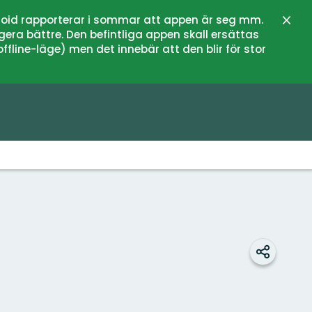
oid rapporterar i sommar att appen är seg mm.
Stän
gera bättre. Den befintliga appen skall ersättas
fline-läge) men det innebär att den blir för stor
Dela