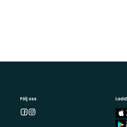
Följ oss
Ladd
Facebook
Instagram
App
Stor
App