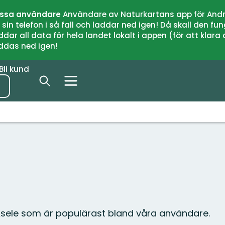
issa användare
Användare av Naturkartans app för Andr
n telefon i så fall och laddar ned igen! Då skall den fun
 all data för hela landet lokalt i appen (för att klara of
addas ned igen!
Bli kund
 Åsele som är populärast bland våra användare.