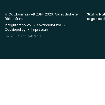
© Outdoormap AB 2014-2026. Alla rättigheter
Skaffa Natu
förbehållna.
organisat
Integritetspolicy
Användarvillkor
Cookiepolicy
Impressum
phx-sto-02 · 26.7.1 (449747a8c)