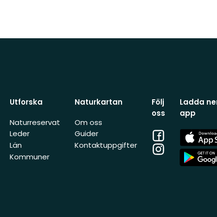
Utforska
Naturkartan
Följ
Ladda ner
oss
app
Naturreservat
Om oss
Facebook
App
Leder
Guider
Store
Län
Kontaktuppgifter
Instagram
App
Kommuner
Store