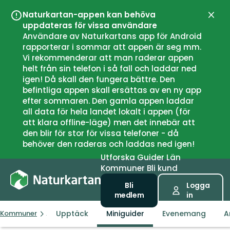
Naturkartan-appen kan behöva
Stän
uppdateras för vissa användare
Användare av Naturkartans app för Android
rapporterar i sommar att appen är seg mm.
Vi rekommenderar att man raderar appen
helt från sin telefon i så fall och laddar ned
igen! Då skall den fungera bättre. Den
befintliga appen skall ersättas av en ny app
efter sommaren. Den gamla appen laddar
all data för hela landet lokalt i appen (för
att klara offline-läge) men det innebär att
den blir för stor för vissa telefoner - då
behöver den raderas och laddas ned igen!
Utforska
Guider
Län
Kommuner
Bli kund
Bli
Logga
medlem
in
Upptäck
Miniguider
Evenemang
A
Kommuner
Arvika