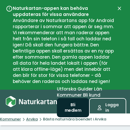
Naturkartan-appen kan behöva
Stän
uppdateras för vissa användare
Användare av Naturkartans app för Android
rapporterar i sommar att appen är seg mm.
Vi rekommenderar att man raderar appen
helt från sin telefon i så fall och laddar ned
igen! Då skall den fungera bättre. Den
befintliga appen skall ersättas av en ny app
efter sommaren. Den gamla appen laddar
all data för hela landet lokalt i appen (för
att klara offline-läge) men det innebär att
den blir för stor för vissa telefoner - då
behöver den raderas och laddas ned igen!
Utforska
Guider
Län
Kommuner
Bli kund
Bli
Logga
medlem
in
Kommuner
Arvika
Bästa naturnära boendet i Arvika