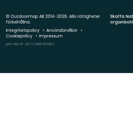
© Outdoormap AB 2014-2026. Alla rättigheter
Skaffa Natu
förbehållna.
organisat
Integritetspolicy
Användarvillkor
Cookiepolicy
Impressum
phx-sto-01 · 26.7.1 (449747a8c)