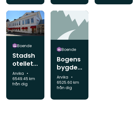
Boende
Boende
Stadsh
Bogens
otellet
bygdeg
Scandic
Kommun:
Arvika
ård
Kommun:
Arvika
Arvika
6549.45 km
6525.60 km
från dig
från dig