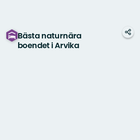
Bästa naturnära
Dela
boendet i Arvika
Karta