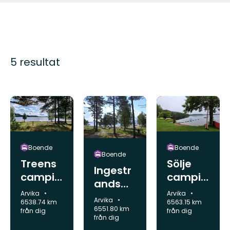
5 resultat
Boende
Boende
Boende
Treens
Sölje
Ingestr
campin
campin
ands
g
g
Kommun:
Kommun:
Arvika
Arvika
campin
Kommun:
Arvika
6538.74 km
6563.15 km
g
6551.80 km
från dig
från dig
från dig