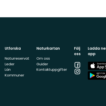
Utforska
Naturkartan
Följ
Ladda ner
oss
app
Naturreservat
Om oss
Facebook
App
Leder
Guider
Store
Län
Kontaktuppgifter
Instagram
App
Kommuner
Store