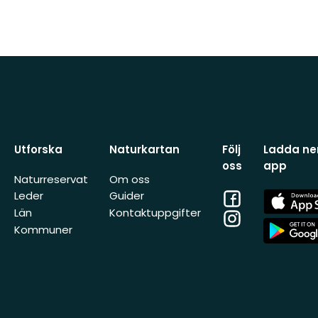
Utforska
Naturkartan
Följ
Ladda ner
oss
app
Naturreservat
Om oss
Facebook
App
Leder
Guider
Store
Län
Kontaktuppgifter
Instagram
App
Kommuner
Store