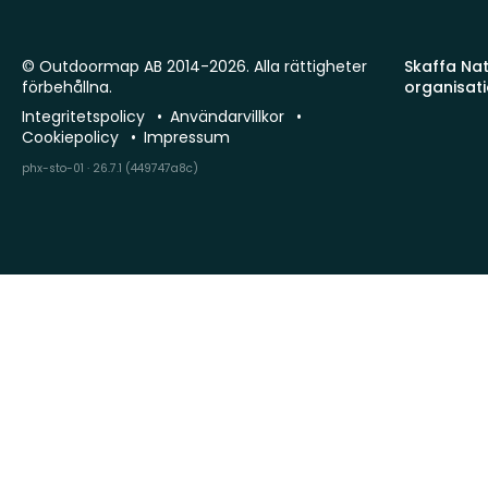
© Outdoormap AB 2014-2026. Alla rättigheter
Skaffa Natu
förbehållna.
organisat
Integritetspolicy
Användarvillkor
Cookiepolicy
Impressum
phx-sto-01 · 26.7.1 (449747a8c)