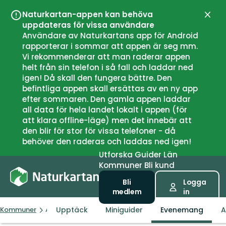
Naturkartan-appen kan behöva
Stän
uppdateras för vissa användare
Användare av Naturkartans app för Android
rapporterar i sommar att appen är seg mm.
Vi rekommenderar att man raderar appen
helt från sin telefon i så fall och laddar ned
igen! Då skall den fungera bättre. Den
befintliga appen skall ersättas av en ny app
efter sommaren. Den gamla appen laddar
all data för hela landet lokalt i appen (för
att klara offline-läge) men det innebär att
den blir för stor för vissa telefoner - då
behöver den raderas och laddas ned igen!
Utforska
Guider
Län
Kommuner
Bli kund
Bli
Logga
medlem
in
Upptäck
Miniguider
Evenemang
A
Kommuner
Andøy