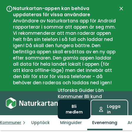
Naturkartan-appen kan behöva
Stän
uppdateras för vissa användare
Användare av Naturkartans app för Android
rapporterar i sommar att appen är seg mm.
Vi rekommenderar att man raderar appen
helt från sin telefon i så fall och laddar ned
igen! Då skall den fungera bättre. Den
befintliga appen skall ersättas av en ny app
efter sommaren. Den gamla appen laddar
all data för hela landet lokalt i appen (för
att klara offline-läge) men det innebär att
den blir för stor för vissa telefoner - då
behöver den raderas och laddas ned igen!
Utforska
Guider
Län
Kommuner
Bli kund
Bli
Logga
medlem
in
Upptäck
Miniguider
Evenemang
Ar
Kommuner
Åmål