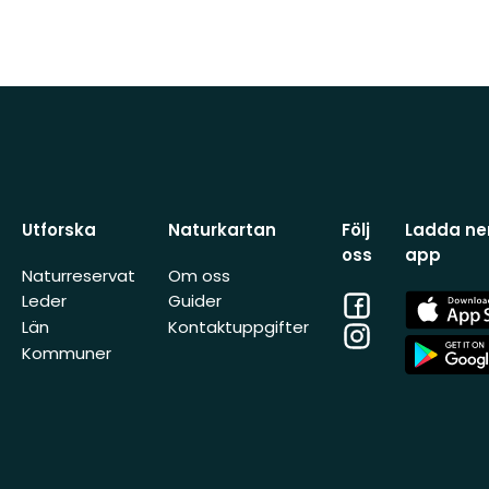
Utforska
Naturkartan
Följ
Ladda ner
oss
app
Naturreservat
Om oss
Facebook
App
Leder
Guider
Store
Län
Kontaktuppgifter
Instagram
App
Kommuner
Store