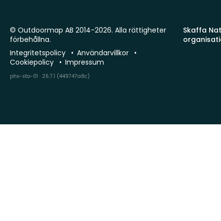
© Outdoormap AB 2014-2026. Alla rättigheter
Skaffa Natu
förbehållna.
organisat
Integritetspolicy
Användarvillkor
Cookiepolicy
Impressum
phx-sto-01 · 26.7.1 (449747a8c)