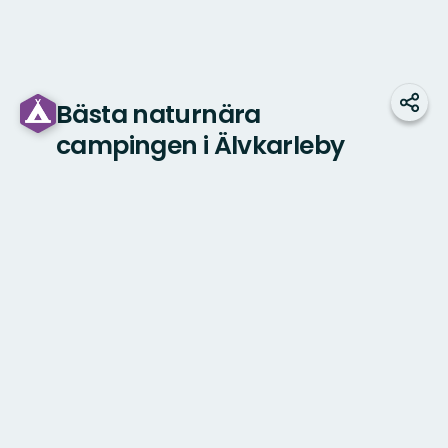
Bästa naturnära
Dela
campingen i Älvkarleby
Karta