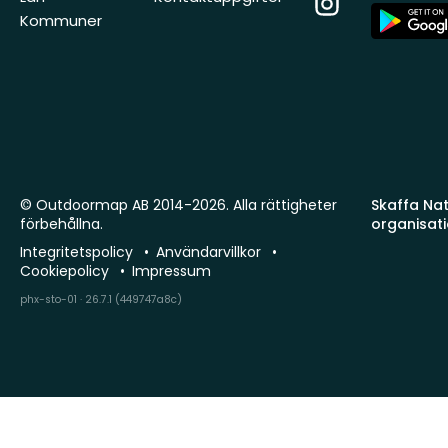
App
Kommuner
Store
© Outdoormap AB 2014-2026. Alla rättigheter
Skaffa Natu
förbehållna.
organisat
Integritetspolicy
Användarvillkor
Cookiepolicy
Impressum
phx-sto-01 · 26.7.1 (449747a8c)