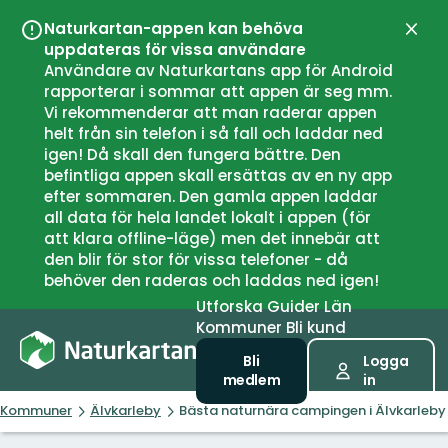
Naturkartan-appen kan behöva
Stän
uppdateras för vissa användare
Användare av Naturkartans app för Android
rapporterar i sommar att appen är seg mm.
Vi rekommenderar att man raderar appen
helt från sin telefon i så fall och laddar ned
igen! Då skall den fungera bättre. Den
befintliga appen skall ersättas av en ny app
efter sommaren. Den gamla appen laddar
all data för hela landet lokalt i appen (för
att klara offline-läge) men det innebär att
den blir för stor för vissa telefoner - då
behöver den raderas och laddas ned igen!
Utforska
Guider
Län
Kommuner
Bli kund
Bli
Logga
medlem
in
Kommuner
Älvkarleby
Bästa naturnära campingen i Älvkarleby