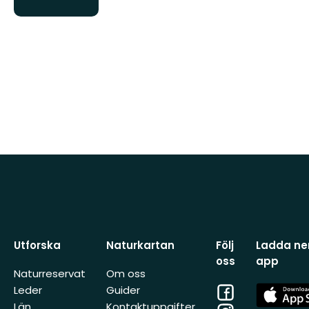
ng
Utforska
Naturkartan
Följ
Ladda ner
oss
app
Naturreservat
Om oss
Facebook
App
Leder
Guider
Store
Län
Kontaktuppgifter
Instagram