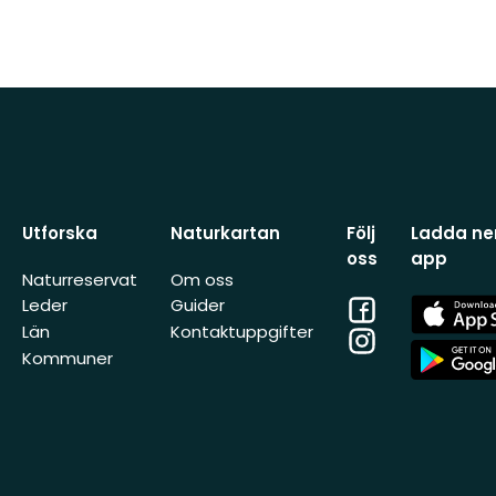
Utforska
Naturkartan
Följ
Ladda ner
oss
app
Naturreservat
Om oss
Facebook
App
Leder
Guider
Store
Län
Kontaktuppgifter
Instagram
App
Kommuner
Store