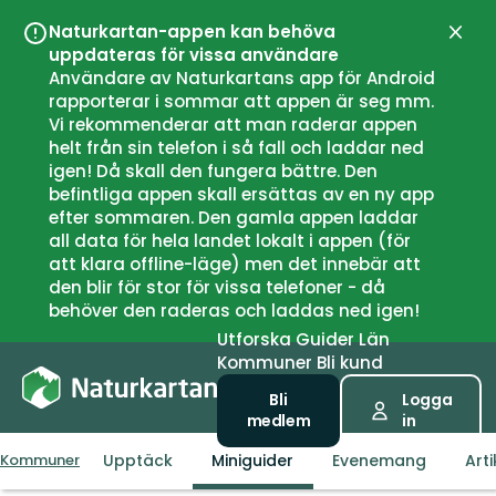
Naturkartan-appen kan behöva
Stän
uppdateras för vissa användare
Användare av Naturkartans app för Android
rapporterar i sommar att appen är seg mm.
Vi rekommenderar att man raderar appen
helt från sin telefon i så fall och laddar ned
igen! Då skall den fungera bättre. Den
befintliga appen skall ersättas av en ny app
efter sommaren. Den gamla appen laddar
all data för hela landet lokalt i appen (för
att klara offline-läge) men det innebär att
den blir för stor för vissa telefoner - då
behöver den raderas och laddas ned igen!
Utforska
Guider
Län
Kommuner
Bli kund
Bli
Logga
medlem
in
Upptäck
Miniguider
Evenemang
Arti
Kommuner
Ål