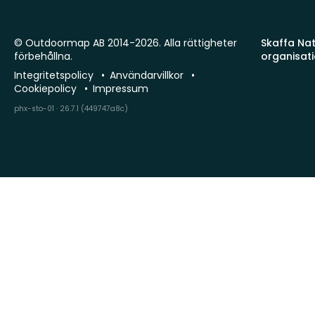
© Outdoormap AB 2014-2026. Alla rättigheter
Skaffa Natu
förbehållna.
organisat
Integritetspolicy
Användarvillkor
Cookiepolicy
Impressum
phx-sto-01 · 26.7.1 (449747a8c)