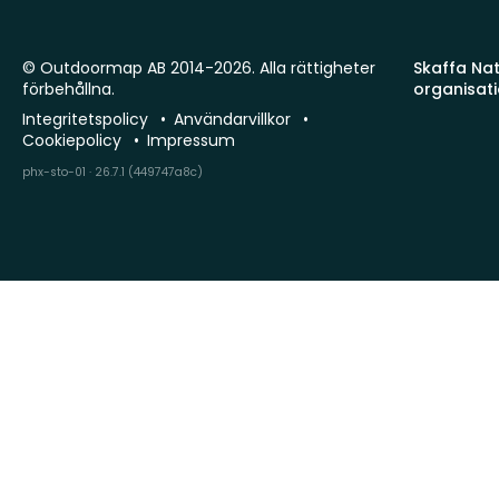
© Outdoormap AB 2014-2026. Alla rättigheter
Skaffa Natu
förbehållna.
organisat
Integritetspolicy
Användarvillkor
Cookiepolicy
Impressum
phx-sto-01 · 26.7.1 (449747a8c)