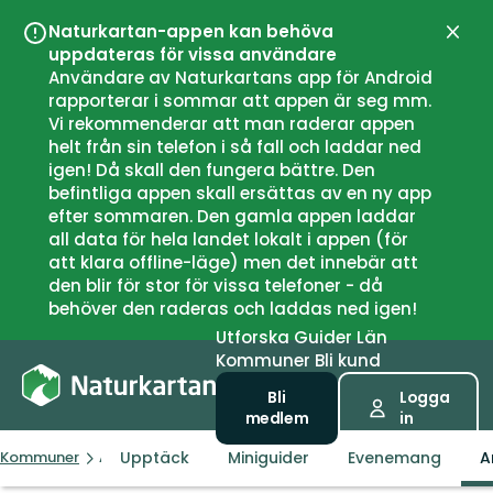
Naturkartan-appen kan behöva
Stän
uppdateras för vissa användare
Användare av Naturkartans app för Android
rapporterar i sommar att appen är seg mm.
Vi rekommenderar att man raderar appen
helt från sin telefon i så fall och laddar ned
igen! Då skall den fungera bättre. Den
befintliga appen skall ersättas av en ny app
efter sommaren. Den gamla appen laddar
all data för hela landet lokalt i appen (för
att klara offline-läge) men det innebär att
den blir för stor för vissa telefoner - då
behöver den raderas och laddas ned igen!
Utforska
Guider
Län
Kommuner
Bli kund
Bli
Logga
medlem
in
Upptäck
Miniguider
Evenemang
A
Kommuner
Åfjord