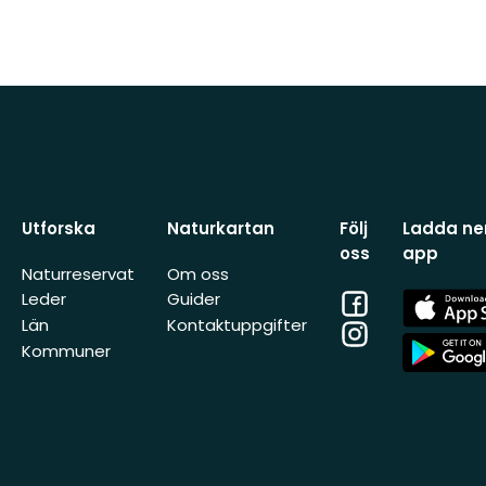
Utforska
Naturkartan
Följ
Ladda ner
oss
app
Naturreservat
Om oss
Facebook
App
Leder
Guider
Store
Län
Kontaktuppgifter
Instagram
App
Kommuner
Store