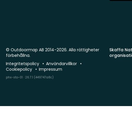
© Outdoormap AB 2014-2026. Alla rättigheter
Skaffa Natu
förbehållna.
organisat
Integritetspolicy
Användarvillkor
Cookiepolicy
Impressum
phx-sto-01 · 26.7.1 (449747a8c)