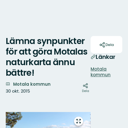
Lämna synpunkter
Åtgärder
Dela
för att göra Motalas
Länkar
naturkarta ännu
Motala
bättre!
kommun
Motala kommun
30 okt. 2015
Dela
Bilder
Gå