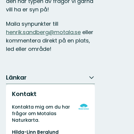
den här typen av frågor vi gärna
vill ha er syn på!
Maila synpunkter till
henrik.sandberg@motala.se
eller
kommentera direkt på en plats,
led eller område!
Länkar
Kontakt
Adress
Organisationens
Kontakta mig om du har
logotyp
frågor om Motalas
Naturkarta.
E-
Hilda-Linn Berglund
postadress