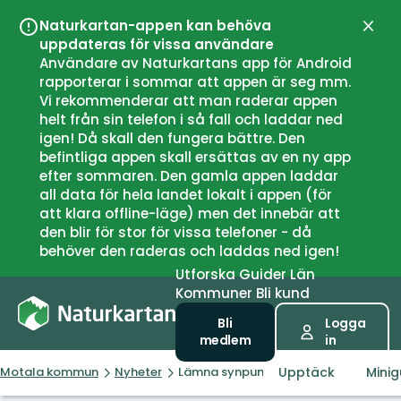
Naturkartan-appen kan behöva
Stän
uppdateras för vissa användare
Användare av Naturkartans app för Android
rapporterar i sommar att appen är seg mm.
Vi rekommenderar att man raderar appen
helt från sin telefon i så fall och laddar ned
igen! Då skall den fungera bättre. Den
befintliga appen skall ersättas av en ny app
efter sommaren. Den gamla appen laddar
all data för hela landet lokalt i appen (för
att klara offline-läge) men det innebär att
den blir för stor för vissa telefoner - då
behöver den raderas och laddas ned igen!
Utforska
Guider
Län
Kommuner
Bli kund
Bli
Logga
medlem
in
Upptäck
Minig
Motala kommun
Nyheter
Lämna synpunkter för att göra Motal