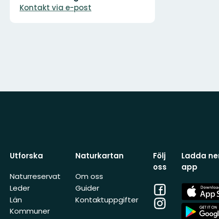
Kontakt via e-post
Utforska
Naturkartan
Följ
Ladda ner
oss
app
Naturreservat
Om oss
Facebook
App
Leder
Guider
Store
Län
Kontaktuppgifter
Instagram
App
Kommuner
Store