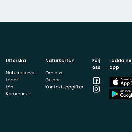
Utforska
Naturkartan
Följ
Ladda ner
oss
app
Naturreservat
Om oss
Facebook
App
Leder
Guider
Store
Län
Kontaktuppgifter
Instagram
App
Kommuner
Store