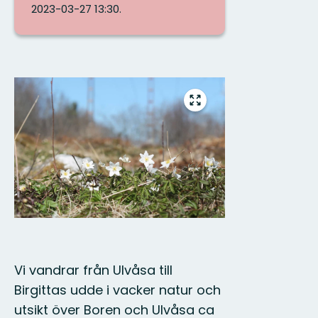
2023-03-27 13:30.
Bilder
Gå
till
helskärmsläge
Vi vandrar från Ulvåsa till
Birgittas udde i vacker natur och
utsikt över Boren och Ulvåsa ca