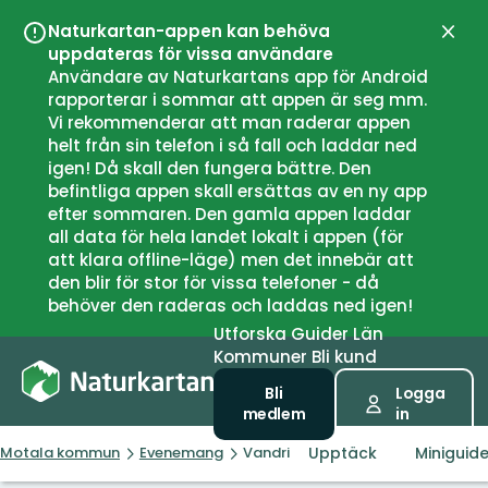
Naturkartan-appen kan behöva
Stän
uppdateras för vissa användare
Användare av Naturkartans app för Android
rapporterar i sommar att appen är seg mm.
Vi rekommenderar att man raderar appen
helt från sin telefon i så fall och laddar ned
igen! Då skall den fungera bättre. Den
befintliga appen skall ersättas av en ny app
efter sommaren. Den gamla appen laddar
all data för hela landet lokalt i appen (för
att klara offline-läge) men det innebär att
den blir för stor för vissa telefoner - då
behöver den raderas och laddas ned igen!
Utforska
Guider
Län
Kommuner
Bli kund
Bli
Logga
medlem
in
Upptäck
Miniguid
Motala kommun
Evenemang
Vandring från Ulvåsa till Birgittas