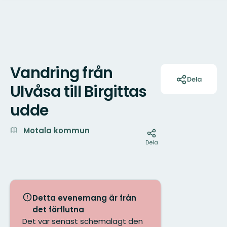
Vandring från
Åtgärder
Dela
Ulvåsa till Birgittas
udde
Motala kommun
Dela
Detta evenemang är från
det förflutna
Det var senast schemalagt den