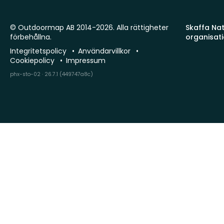
© Outdoormap AB 2014-2026. Alla rättigheter
Skaffa Natu
förbehållna.
organisat
Integritetspolicy
Användarvillkor
Cookiepolicy
Impressum
phx-sto-02 · 26.7.1 (449747a8c)