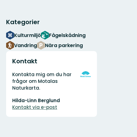
Kategorier
Kulturmiljö
Fågelskådning
Vandring
Nära parkering
Kontakt
Adress
Organisationens
Kontakta mig om du har
logotyp
frågor om Motalas
Naturkarta.
E-
Hilda-Linn Berglund
postadress
Kontakt via e-post