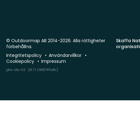
© Outdoormap AB 2014-2026. Alla rättigheter
Skaffa Natu
förbehållna.
organisat
Integritetspolicy
Användarvillkor
Cookiepolicy
Impressum
phx-sto-02 · 26.7.1 (449747a8c)