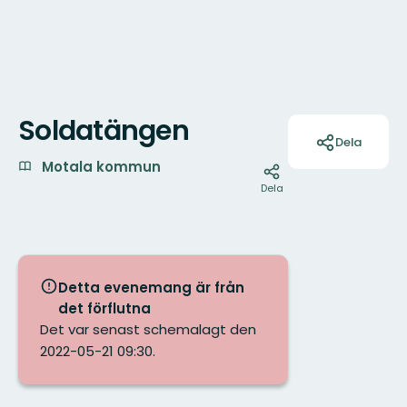
Soldatängen
Åtgärder
Dela
Motala kommun
Dela
Detta evenemang är från
det förflutna
Det var senast schemalagt den
2022-05-21 09:30.