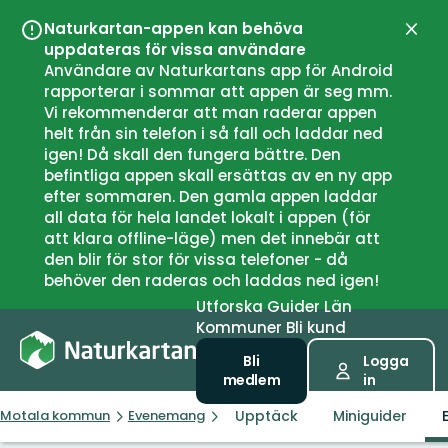
Naturkartan-appen kan behöva
Stän
uppdateras för vissa användare
Användare av Naturkartans app för Android
rapporterar i sommar att appen är seg mm.
Vi rekommenderar att man raderar appen
helt från sin telefon i så fall och laddar ned
igen! Då skall den fungera bättre. Den
befintliga appen skall ersättas av en ny app
efter sommaren. Den gamla appen laddar
all data för hela landet lokalt i appen (för
att klara offline-läge) men det innebär att
den blir för stor för vissa telefoner - då
behöver den raderas och laddas ned igen!
Utforska
Guider
Län
Kommuner
Bli kund
Bli
Logga
medlem
in
Upptäck
Miniguider
Motala kommun
Evenemang
Soldatängen