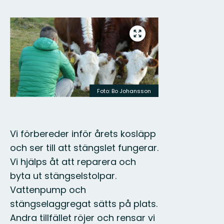
Bilder
Gå
till
helskärmsläge
Foto: Bo Johansson
Vi förbereder inför årets kosläpp
och ser till att stängslet fungerar.
Vi hjälps åt att reparera och
byta ut stängselstolpar.
Vattenpump och
stängselaggregat sätts på plats.
Andra tillfället röjer och rensar vi