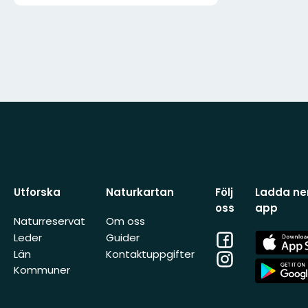
Utforska
Naturkartan
Följ
Ladda ner
oss
app
Naturreservat
Om oss
Facebook
App
Leder
Guider
Store
Län
Kontaktuppgifter
Instagram
App
Kommuner
Store