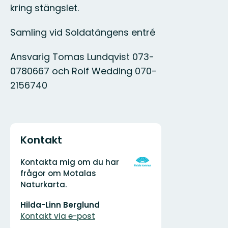
kring stängslet.
Samling vid Soldatängens entré
Ansvarig Tomas Lundqvist 073-
0780667 och Rolf Wedding 070-
2156740
Kontakt
Adress
Organisationens
Kontakta mig om du har
logotyp
frågor om Motalas
Naturkarta.
E-
Hilda-Linn Berglund
postadress
Kontakt via e-post