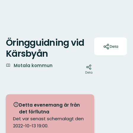
Öringguidning vid
Åtgärder
Dela
Kärsbyån
Motala kommun
Dela
Detta evenemang är från
det förflutna
Det var senast schemalagt den
2022-10-13 19:00.