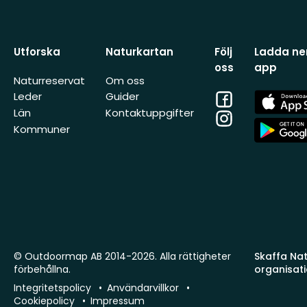
Utforska
Naturkartan
Följ
Ladda ner
oss
app
Naturreservat
Om oss
Facebook
App
Leder
Guider
Store
Län
Kontaktuppgifter
Instagram
App
Kommuner
Store
© Outdoormap AB 2014-2026. Alla rättigheter
Skaffa Natu
förbehållna.
organisat
Integritetspolicy
Användarvillkor
Cookiepolicy
Impressum