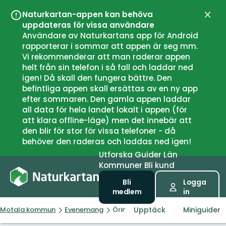
Naturkartan-appen kan behöva
Stän
uppdateras för vissa användare
Användare av Naturkartans app för Android
rapporterar i sommar att appen är seg mm.
Vi rekommenderar att man raderar appen
helt från sin telefon i så fall och laddar ned
igen! Då skall den fungera bättre. Den
befintliga appen skall ersättas av en ny app
efter sommaren. Den gamla appen laddar
all data för hela landet lokalt i appen (för
att klara offline-läge) men det innebär att
den blir för stor för vissa telefoner - då
behöver den raderas och laddas ned igen!
Utforska
Guider
Län
Kommuner
Bli kund
Bli
Logga
medlem
in
Upptäck
Miniguider
Motala kommun
Evenemang
Öringguidning vid Kärsbyån