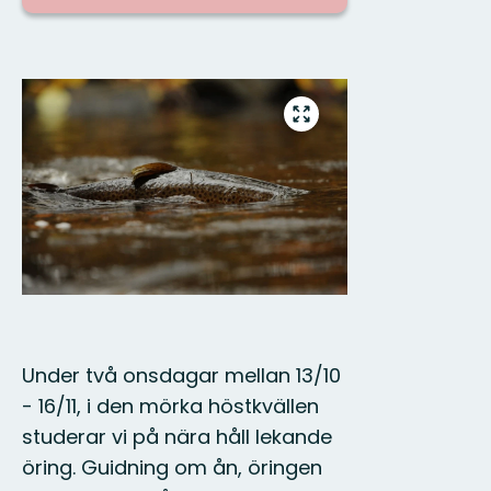
Bilder
Gå
till
helskärmsläge
Under två onsdagar mellan 13/10
- 16/11, i den mörka höstkvällen
studerar vi på nära håll lekande
öring. Guidning om ån, öringen