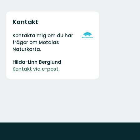
Kontakt
Adress
Organisationens
Kontakta mig om du har
logotyp
frågor om Motalas
Naturkarta.
E-
Hilda-Linn Berglund
postadress
Kontakt via e-post