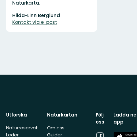
Naturkarta.
E-
Hilda-Linn Berglund
postadress
Kontakt via e-post
Utforska
Naturkartan
Följ
Ladda ner
oss
app
Naturreservat
Om oss
Facebook
App
Leder
Guider