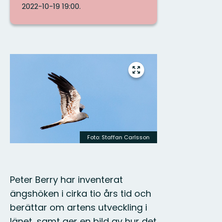
2022-10-19 19:00.
Bilder
Gå
till
helskärmsläge
Foto: Staffan Carlsson
Peter Berry har inventerat
ängshöken i cirka tio års tid och
berättar om artens utveckling i
länet, samt ger en bild av hur det