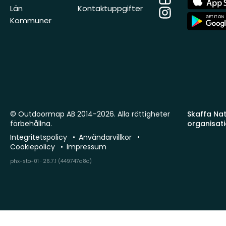
Store
Län
Kontaktuppgifter
Instagram
App
Kommuner
Store
© Outdoormap AB 2014-2026. Alla rättigheter
Skaffa Natu
förbehållna.
organisat
Integritetspolicy
Användarvillkor
Cookiepolicy
Impressum
phx-sto-01 · 26.7.1 (449747a8c)