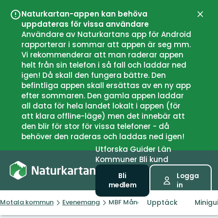
Naturkartan-appen kan behöva
Stän
uppdateras för vissa användare
Användare av Naturkartans app för Android
rapporterar i sommar att appen är seg mm.
Vi rekommenderar att man raderar appen
helt från sin telefon i så fall och laddar ned
igen! Då skall den fungera bättre. Den
befintliga appen skall ersättas av en ny app
efter sommaren. Den gamla appen laddar
all data för hela landet lokalt i appen (för
att klara offline-läge) men det innebär att
den blir för stor för vissa telefoner - då
behöver den raderas och laddas ned igen!
Utforska
Guider
Län
Kommuner
Bli kund
Bli
Logga
medlem
in
Upptäck
Minigu
Motala kommun
Evenemang
MBF Månadsmöte - Ängshökar öve